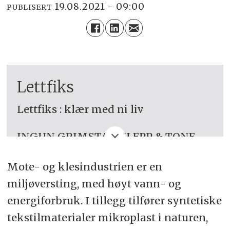
19.08.2021 - 09:00
PUBLISERT
Lettfiks
Lettfiks : klær med ni liv
INGUN GRIMSTAD KLEPP & TONE
SKÅRDAL TOBIASSEN
Mote- og klesindustrien er en
ISBN 9788256023486 Innb
miljøversting, med høyt vann- og
energiforbruk. I tillegg tilfører syntetiske
Kr. 299,-
tekstilmaterialer mikroplast i naturen,