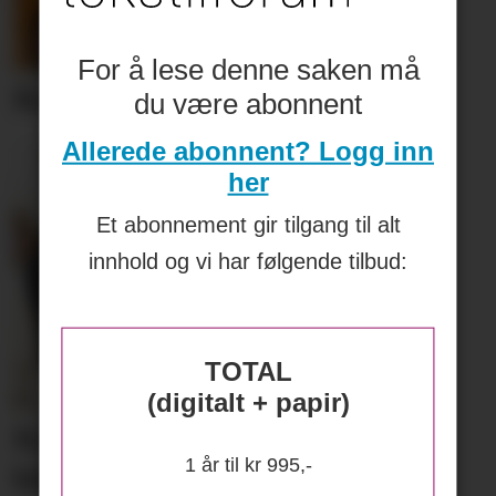
For å lese denne saken må
Komfort fra Lecoco
du være abonnent
Allerede abonnent? Logg inn
her
Et abonnement gir tilgang til alt
innhold og vi har følgende tilbud:
TOTAL
(digitalt + papir)
Kronprinsen minnes ull som
1 år til kr 995,-
klødde