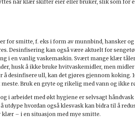
ttes når klær skifter eier eller bruker, slik som fo
for smitte, f. eks i form av munnbind, hansker og 
s. Desinfisering kan også være aktuelt for sengetøy
i en vanlig vaskemaskin. Svært mange klær tåler i
ader, husk å ikke bruke hvitvaskemidler, men midler 
r å desinfisere ull, kan det gjøres gjennom koking.
t meste. Bruk en gryte og rikelig med vann og ikke rø
I, og i arbeidet med økt hygiene er selvsagt håndvask
t å utdype hvordan også klesvask kan bidra til å re
 klær – i en situasjon med mye smitte.