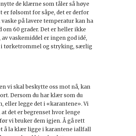
 benytte de klærne som tåler så høye
 er følsomt for såpe, det er derfor
 å vaske på lavere temperatur kan ha
d om 60 grader. Det er heller ikke
 av vaskemiddel er ingen god idé,
g i tørketrommel og stryking, særlig
n vi skal beskytte oss mot nå, kan
sport. Dersom du har klær som du
, eller legge det i «karantene». Vi
 at det er begrenset hvor lenge
ør vi bruker dem igjen. Å gå rett
 å la klær ligge i karantene iallfall