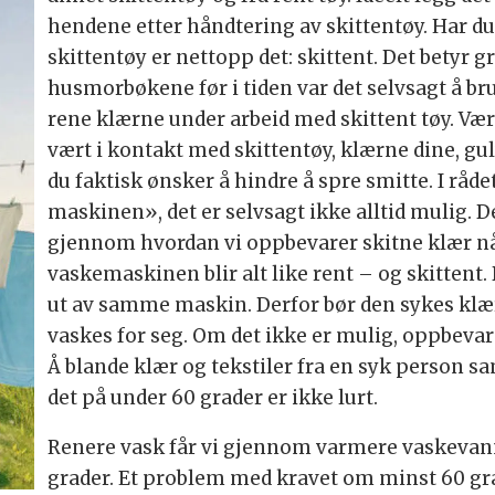
hendene etter håndtering av skittentøy. Har du 
skittentøy er nettopp det: skittent. Det betyr 
husmorbøkene før i tiden var det selvsagt å bru
rene klærne under arbeid med skittent tøy. V
vært i kontakt med skittentøy, klærne dine, gulv
du faktisk ønsker å hindre å spre smitte. I rådet
maskinen», det er selvsagt ikke alltid mulig. D
gjennom hvordan vi oppbevarer skitne klær når
vaskemaskinen blir alt like rent – og skittent. 
ut av samme maskin. Derfor bør den sykes klær
vaskes for seg. Om det ikke er mulig, oppbevar 
Å blande klær og tekstiler fra en syk person 
det på under 60 grader er ikke lurt.
Renere vask får vi gjennom varmere vaskevann
grader. Et problem med kravet om minst 60 gr