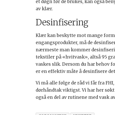
et døgn før de brukes, kan også beny
av klær.
Desinfisering
Klær kan beskytte mot mange former 
engangsprodukter, må de desinfisere
nærmeste man kommer desinfisering 
tekstiler på «hvitvask», altså 95 gr
vaskes slik. Dersom du har behov fo
er en effektiv måte å desinfisere de
Vi må alle følge de råd vi får fra FH
dørhåndtak viktigst. Vi har her søk
også en del av rutinene med vask av