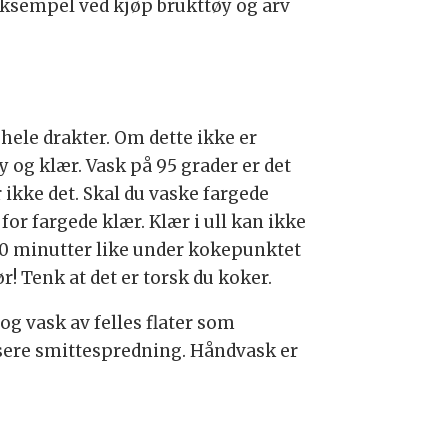
r eksempel ved kjøp brukttøy og arv
hele drakter. Om dette ikke er
 og klær. Vask på 95 grader er det
kke det. Skal du vaske fargede
for fargede klær. Klær i ull kan ikke
 10 minutter like under kokepunktet
r! Tenk at det er torsk du koker.
 og vask av felles flater som
dusere smittespredning. Håndvask er