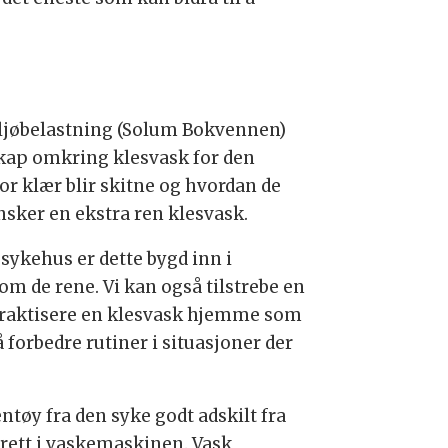
miljøbelastning (Solum Bokvennen)
skap omkring klesvask for den
or klær blir skitne og hvordan de
nsker en ekstra ren klesvask.
å sykehus er dette bygd inn i
m de rene. Vi kan også tilstrebe en
 praktisere en klesvask hjemme som
 forbedre rutiner i situasjoner der
ntøy fra den syke godt adskilt fra
t rett i vaskemaskinen. Vask