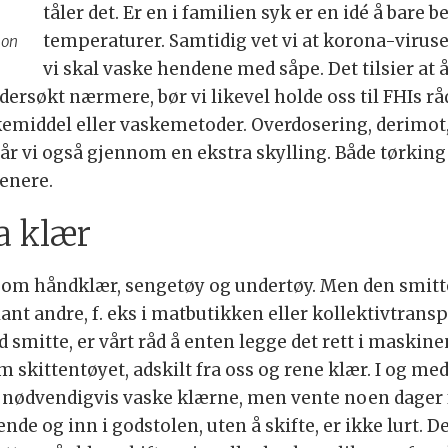
tåler det. Er en i familien syk er en idé å bare
temperaturer. Samtidig vet vi at korona-viruset
son
vi skal vaske hendene med såpe. Det tilsier at
ndersøkt nærmere, bør vi likevel holde oss til FHIs rå
kemiddel eller vaskemetoder. Overdosering, derimot,
 får vi også gjennom en ekstra skylling. Både tørkin
enere.
ia klær
 om håndklær, sengetøy og undertøy. Men den smitte
blant andre, f. eks i matbutikken eller kollektivtran
mitte, er vårt råd å enten legge det rett i maskinen
skittentøyet, adskilt fra oss og rene klær. I og med
ke nødvendigvis vaske klærne, men vente noen dager f
de og inn i godstolen, uten å skifte, er ikke lurt. Det