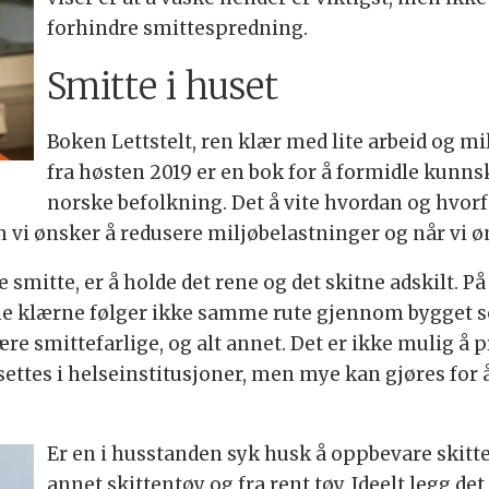
forhindre smittespredning.
Smitte i huset
Boken Lettstelt, ren klær med lite arbeid og 
fra høsten 2019 er en bok for å formidle kunn
norske befolkning. Det å vite hvordan og hvorf
om vi ønsker å redusere miljøbelastninger og når vi ø
e smitte, er å holde det rene og det skitne adskilt. P
ne klærne følger ikke samme rute gjennom bygget so
re smittefarlige, og alt annet. Det er ikke mulig å
settes i helseinstitusjoner, men mye kan gjøres for å
Er en i husstanden syk husk å oppbevare skitte
annet skittentøy og fra rent tøy. Ideelt legg de