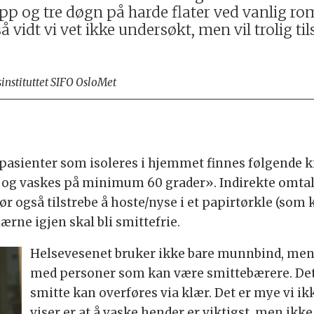
app og tre døgn på harde flater ved vanlig ro
så vidt vi vet ikke undersøkt, men vil trolig ti
instituttet SIFO OsloMet
il pasienter som isoleres i hjemmet finnes følgende 
 og vaskes på minimum 60 grader». Indirekte omtal
også tilstrebe å hoste/nyse i et papirtørkle (som k
rne igjen skal bli smittefrie.
Helsevesenet bruker ikke bare munnbind, men 
med personer som kan være smittebærere. Dette
smitte kan overføres via klær. Det er mye vi ik
viser er at å vaske hender er viktigst, men ikke