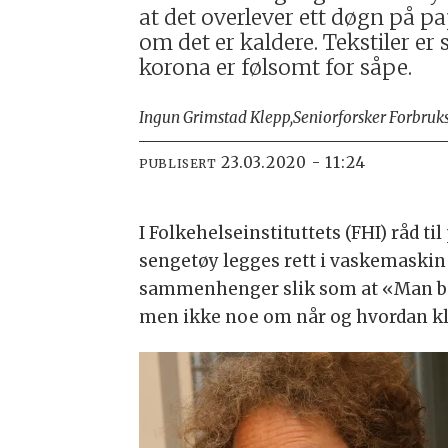
at det overlever ett døgn på p
om det er kaldere. Tekstiler er 
korona er følsomt for såpe.
Ingun Grimstad Klepp,
Seniorforsker Forbruks
23.03.2020 - 11:24
PUBLISERT
I Folkehelseinstituttets (FHI) råd t
sengetøy legges rett i vaskemaskin
sammenhenger slik som at «Man bør 
men ikke noe om når og hvordan klæ