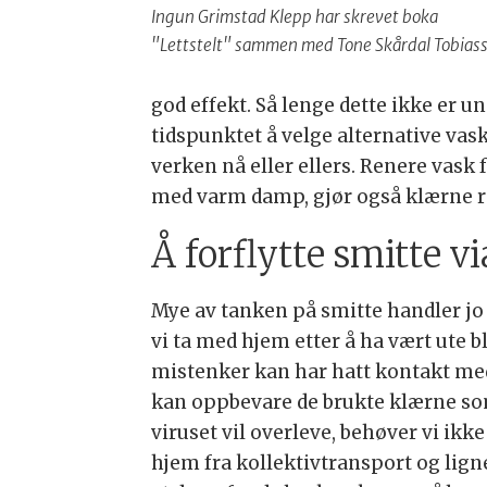
Ingun Grimstad Klepp har skrevet boka
"Lettstelt" sammen med Tone Skårdal Tobias
god effekt. Så lenge dette ikke er u
tidspunktet å velge alternative vas
verken nå eller ellers. Renere vask
med varm damp, gjør også klærne r
Å forflytte smitte v
Mye av tanken på smitte handler jo
vi ta med hjem etter å ha vært ute 
mistenker kan har hatt kontakt med s
kan oppbevare de brukte klærne som 
viruset vil overleve, behøver vi ik
hjem fra kollektivtransport og lignen