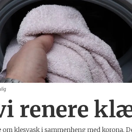
ulig
 vi renere kl
ye om klesvask i sammenheng med korona. Det