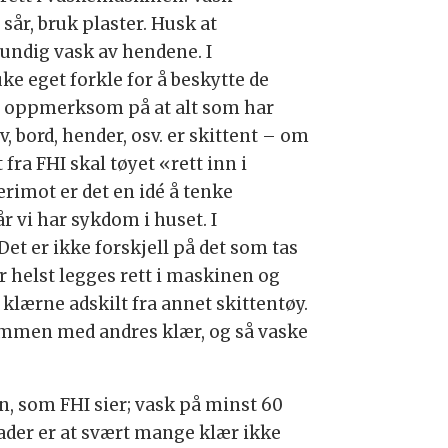
sår, bruk plaster. Husk at
grundig vask av hendene. I
ke eget forkle for å beskytte de
ær oppmerksom på at alt som har
, bord, hender, osv. er skittent – om
 fra FHI skal tøyet «rett inn i
erimot er det en idé å tenke
 vi har sykdom i huset. I
Det er ikke forskjell på det som tas
 helst legges rett i maskinen og
klærne adskilt fra annet skittentøy.
sammen med andres klær, og så vaske
, som FHI sier; vask på minst 60
ader er at svært mange klær ikke