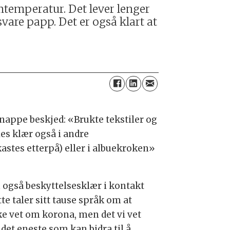
mtemperatur. Det lever lenger
lsvare papp. Det er også klart at
knappe beskjed: «Brukte tekstiler og
es klær også i andre
astes etterpå) eller i albuekroken»
også beskyttelsesklær i kontakt
 taler sitt tause språk om at
ke vet om korona, men det vi vet
 det eneste som kan bidra til å