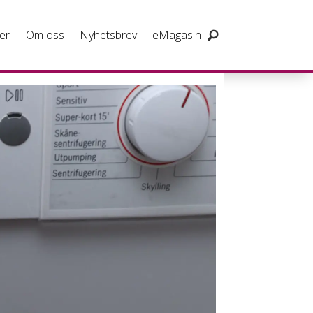
er
Om oss
Nyhetsbrev
eMagasin