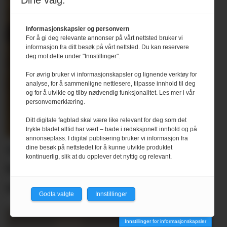
Dine valg:
Informasjonskapsler og personvern
For å gi deg relevante annonser på vårt nettsted bruker vi
informasjon fra ditt besøk på vårt nettsted. Du kan reservere
deg mot dette under "Innstillinger".
For øvrig bruker vi informasjonskapsler og lignende verktøy for
analyse, for å sammenligne nettlesere, tilpasse innhold til deg
og for å utvikle og tilby nødvendig funksjonalitet. Les mer i vår
personvernerklæring.
Ditt digitale fagblad skal være like relevant for deg som det
trykte bladet alltid har vært – bade i redaksjonelt innhold og på
annonseplass. I digital publisering bruker vi informasjon fra
Ny inkubator skal hjelpe
dine besøk på nettstedet for å kunne utvikle produktet
kontinuerlig, slik at du opplever det nyttig og relevant.
bedrifter
med innovasjon og
utvikling
Godta valgte
Innstillinger
Innstillinger for informasjonskapsler