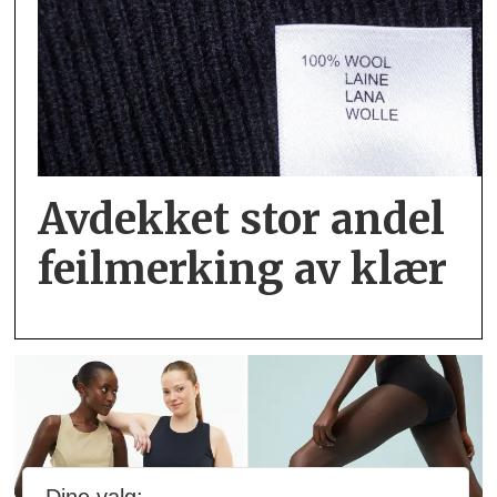
Avdekket stor andel
feil­merking av klær