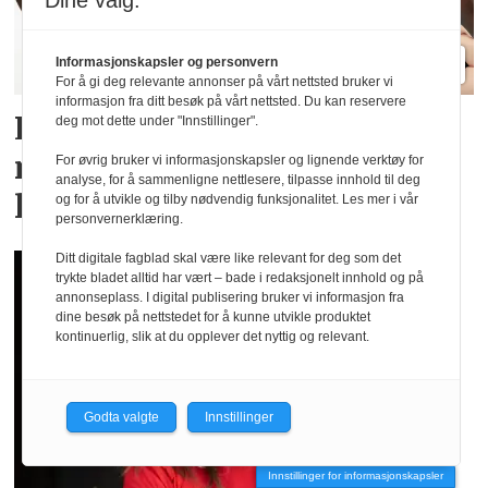
Dine valg:
Informasjonskapsler og personvern
For å gi deg relevante annonser på vårt nettsted bruker vi
informasjon fra ditt besøk på vårt nettsted. Du kan reservere
Lindex og Mammut lanserer
deg mot dette under "Innstillinger".
menstruse for en aktiv
For øvrig bruker vi informasjonskapsler og lignende verktøy for
analyse, for å sammenligne nettlesere, tilpasse innhold til deg
livsstil
og for å utvikle og tilby nødvendig funksjonalitet. Les mer i vår
personvernerklæring.
Ditt digitale fagblad skal være like relevant for deg som det
trykte bladet alltid har vært – bade i redaksjonelt innhold og på
annonseplass. I digital publisering bruker vi informasjon fra
dine besøk på nettstedet for å kunne utvikle produktet
kontinuerlig, slik at du opplever det nyttig og relevant.
Godta valgte
Innstillinger
Innstillinger for informasjonskapsler