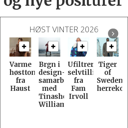
og nye positurer
HØST VINTER 2026
e
Brgn i
Ufiltrert
Tiger
Slik
oner
design­
selvtillit
of
er
samarbeid
fra
Swedens
dame­
t
med
Fam
herrekolleksjon
kolleksj
Tinashe
Irvoll
fra
Williamson
Tiger
of
Sweden