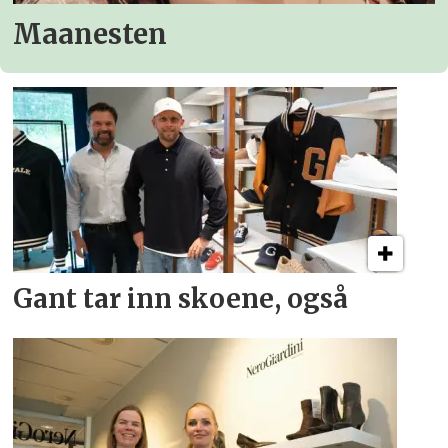
Maanesten
Gant tar inn skoene, også