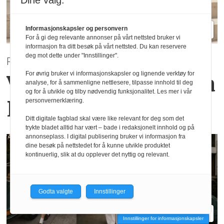
Dine valg:
Informasjonskapsler og personvern
For å gi deg relevante annonser på vårt nettsted bruker vi
informasjon fra ditt besøk på vårt nettsted. Du kan reservere
deg mot dette under "Innstillinger".
PRE AUTUMN 2026
For øvrig bruker vi informasjonskapsler og lignende verktøy for
Varme høsttoner
fra
analyse, for å sammenligne nettlesere, tilpasse innhold til deg
og for å utvikle og tilby nødvendig funksjonalitet. Les mer i vår
Haust Collection
personvernerklæring.
Ditt digitale fagblad skal være like relevant for deg som det
trykte bladet alltid har vært – bade i redaksjonelt innhold og på
annonseplass. I digital publisering bruker vi informasjon fra
dine besøk på nettstedet for å kunne utvikle produktet
kontinuerlig, slik at du opplever det nyttig og relevant.
Godta valgte
Innstillinger
Innstillinger for informasjonskapsler