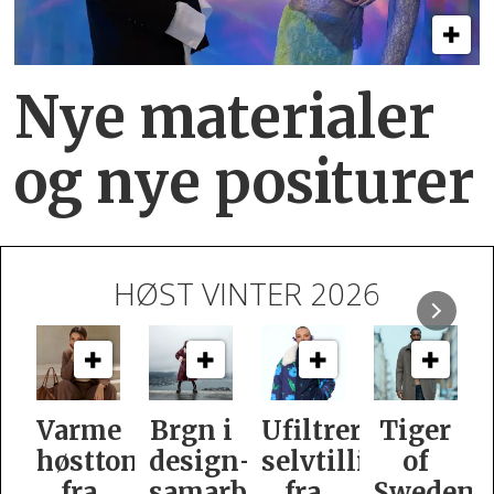
Nye materialer
og nye positurer
HØST VINTER 2026
e
Brgn i
Ufiltrert
Tiger
Slik
oner
design­
selvtillit
of
er
samarbeid
fra
Swedens
dame­