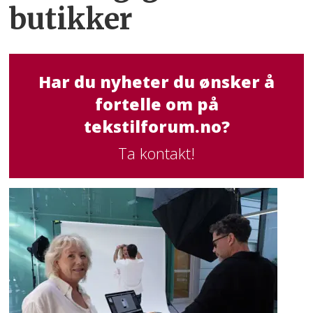
butikker
Har du nyheter du ønsker å
fortelle om på
tekstilforum.no?
Ta kontakt!