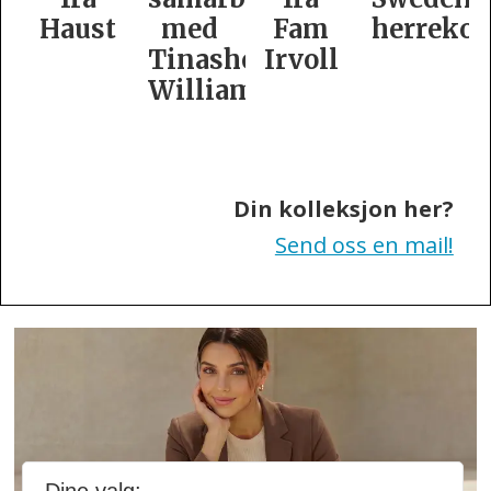
t
med
Fam
herrekolleksjon
kolleksj
Tinashe
Irvoll
fra
Williamson
Tiger
of
Sweden
Din kolleksjon her?
Send oss en mail!