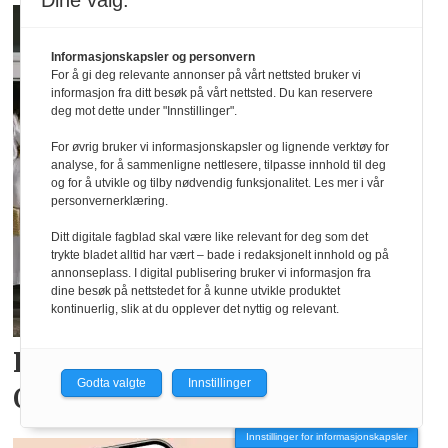
Dine valg:
Informasjonskapsler og personvern
For å gi deg relevante annonser på vårt nettsted bruker vi
informasjon fra ditt besøk på vårt nettsted. Du kan reservere
deg mot dette under "Innstillinger".
For øvrig bruker vi informasjonskapsler og lignende verktøy for
analyse, for å sammenligne nettlesere, tilpasse innhold til deg
og for å utvikle og tilby nødvendig funksjonalitet. Les mer i vår
personvernerklæring.
Ditt digitale fagblad skal være like relevant for deg som det
trykte bladet alltid har vært – bade i redaksjonelt innhold og på
annonseplass. I digital publisering bruker vi informasjon fra
dine besøk på nettstedet for å kunne utvikle produktet
kontinuerlig, slik at du opplever det nyttig og relevant.
Disse designerne kommer
til
Godta valgte
Innstillinger
Oslo Runway i høst
Innstillinger for informasjonskapsler