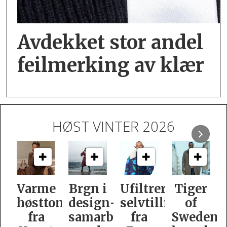
Avdekket stor andel
feil­merking av klær
HØST VINTER 2026
e
Brgn i
Ufiltrert
Tiger
Slik
oner
design­
selvtillit
of
er
samarbeid
fra
Swedens
dame­