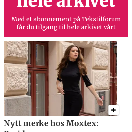
hele arkivet
Med et abonnement på Tekstilforum
får du tilgang til hele arkivet vårt
Nytt merke hos Moxtex: