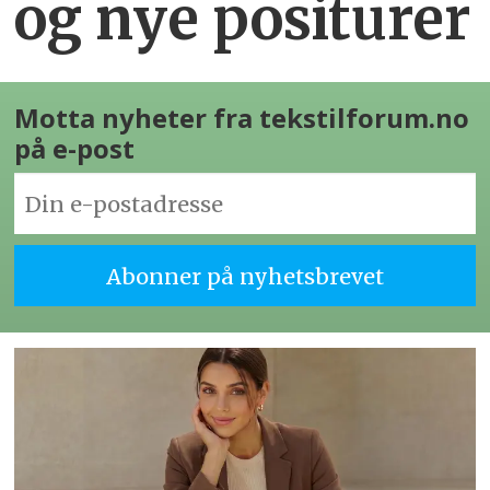
og nye positurer
Motta nyheter fra tekstilforum.no
på e-post