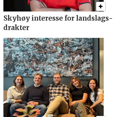
Skyhøy interesse for
landslags­
drakter