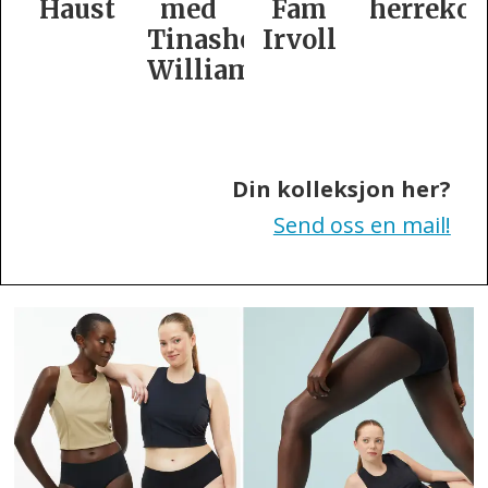
t
med
Fam
herrekolleksjon
kolleksj
Tinashe
Irvoll
fra
Williamson
Tiger
of
Sweden
Din kolleksjon her?
Send oss en mail!