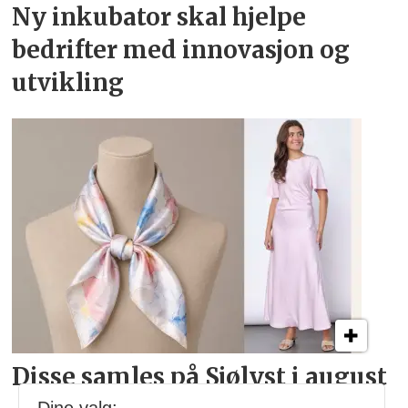
Ny inkubator skal hjelpe
bedrifter
med innovasjon og
utvikling
Disse samles på Sjølyst i august