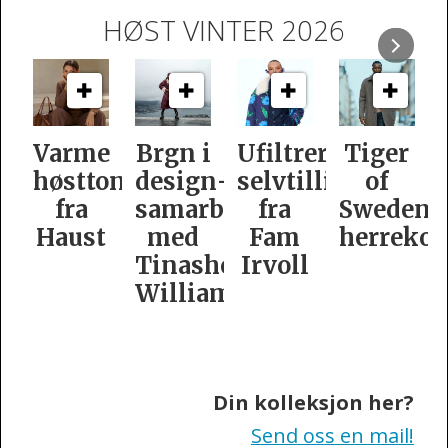
HØST VINTER 2026
e
Brgn i
Ufiltrert
Tiger
Slik
oner
design­
selvtillit
of
er
samarbeid
fra
Swedens
dame­
t
med
Fam
herrekolleksjon
kolleksj
Tinashe
Irvoll
fra
Williamson
Tiger
of
Sweden
Din kolleksjon her?
Send oss en mail!