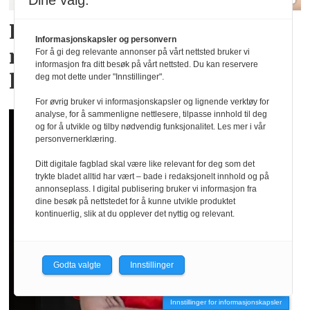
Dine valg:
Lindex og Mammut lanserer
Informasjonskapsler og personvern
menstruse for en aktiv
For å gi deg relevante annonser på vårt nettsted bruker vi
informasjon fra ditt besøk på vårt nettsted. Du kan reservere
livsstil
deg mot dette under "Innstillinger".
For øvrig bruker vi informasjonskapsler og lignende verktøy for
analyse, for å sammenligne nettlesere, tilpasse innhold til deg
og for å utvikle og tilby nødvendig funksjonalitet. Les mer i vår
personvernerklæring.
Ditt digitale fagblad skal være like relevant for deg som det
trykte bladet alltid har vært – bade i redaksjonelt innhold og på
annonseplass. I digital publisering bruker vi informasjon fra
dine besøk på nettstedet for å kunne utvikle produktet
kontinuerlig, slik at du opplever det nyttig og relevant.
Godta valgte
Innstillinger
Innstillinger for informasjonskapsler