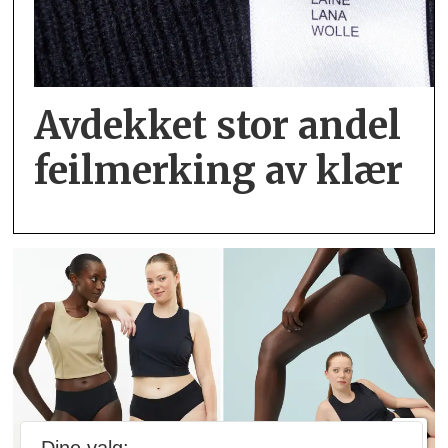
Avdekket stor andel
feil­merking av klær