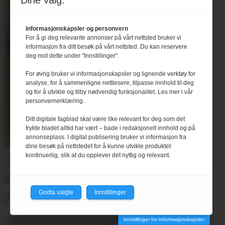
Dine valg:
Informasjonskapsler og personvern
For å gi deg relevante annonser på vårt nettsted bruker vi
informasjon fra ditt besøk på vårt nettsted. Du kan reservere
deg mot dette under "Innstillinger".
For øvrig bruker vi informasjonskapsler og lignende verktøy for
analyse, for å sammenligne nettlesere, tilpasse innhold til deg
og for å utvikle og tilby nødvendig funksjonalitet. Les mer i vår
personvernerklæring.
Ditt digitale fagblad skal være like relevant for deg som det
trykte bladet alltid har vært – bade i redaksjonelt innhold og på
annonseplass. I digital publisering bruker vi informasjon fra
dine besøk på nettstedet for å kunne utvikle produktet
kontinuerlig, slik at du opplever det nyttig og relevant.
Ny inkubator skal hjelpe
bedrifter
med innovasjon og
Godta valgte
Innstillinger
utvikling
Innstillinger for informasjonskapsler