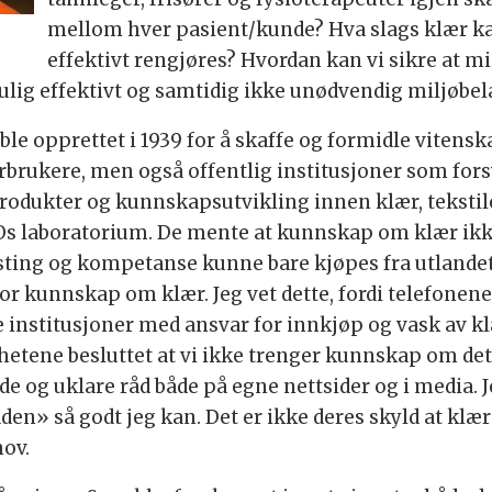
mellom hver pasient/kunde? Hva slags klær ka
effektivt rengjøres? Hvordan kan vi sikre at 
ulig effektivt og samtidig ikke unødvendig miljøbe
ble opprettet i 1939 for å skaffe og formidle vitens
orbrukere, men også offentlig institusjoner som for
produkter og kunnskapsutvikling innen klær, tekstile
FOs laboratorium. De mente at kunnskap om klær 
testing og kompetanse kunne bare kjøpes fra utlande
r kunnskap om klær. Jeg vet dette, fordi telefonene
ge institusjoner med ansvar for innkjøp og vask av kl
ghetene besluttet at vi ikke trenger kunnskap om dett
og uklare råd både på egne nettsider og i media. Je
n» så godt jeg kan. Det er ikke deres skyld at klær 
ov.