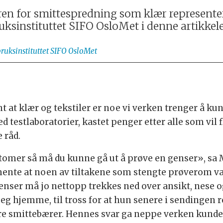
ren for smittespredning som klær represente
uksinstituttet SIFO OsloMet i denne artikkel
ruksinstituttet SIFO OsloMet
t at klær og tekstiler er noe vi verken trenger å ku
d testlaboratorier, kastet penger etter alle som vil f
 råd.
tomer så må du kunne gå ut å prøve en genser», sa 
 mente at noen av tiltakene som stengte prøverom v
 genser må jo nettopp trekkes ned over ansikt, nese
eg hjemme, til tross for at hun senere i sendingen r
re smittebærer. Hennes svar ga neppe verken kunder