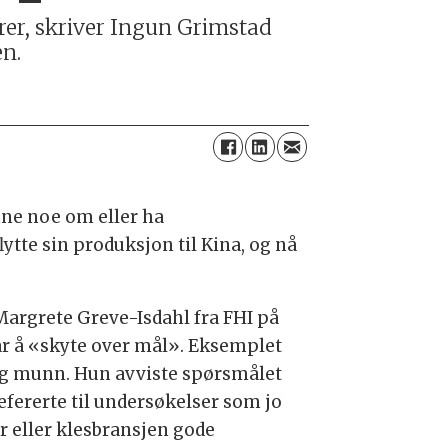
rer, skriver Ingun Grimstad
en.
nne noe om eller ha
lytte sin produksjon til Kina, og nå
Margrete Greve-Isdahl fra FHI på
ar å «skyte over mål». Eksemplet
 og munn. Hun avviste spørsmålet
efererte til undersøkelser som jo
 eller klesbransjen gode