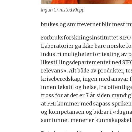
Ingun Grimstad Klepp
brukes og smittevernet blir mest m
Forbruksforskningsinstituttet SIFO 
Laboratorier ga ikke bare norske f
industri muligheter for testing av 
likestillingsdepartementet ned SI
relevans». Alt både av produkter, 
kriseberedskap, ingen med ansvar fo
innen tekstil og helse, fra offentli
tross for at det er 7 år siden myndi
at FHI kommer med såpass sprikende 
og kompetansen og bidrar i «dugnade
samfunnet mener er kunnskapsbeh