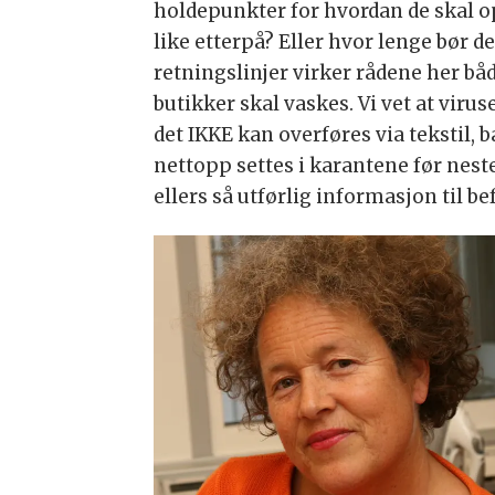
holdepunkter for hvordan de skal 
like etterpå? Eller hvor lenge bør 
retningslinjer virker rådene her båd
butikker skal vaskes. Vi vet at viru
det IKKE kan overføres via tekstil, b
nettopp settes i karantene før nest
ellers så utførlig informasjon til b