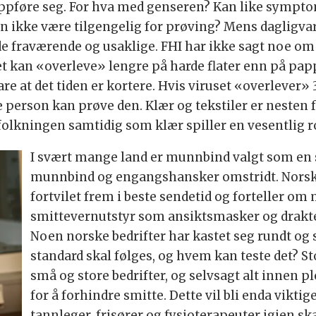
oppføre seg. For hva med genseren? Kan like sympto
den ikke være tilgengelig for prøving? Mens dagligvar
e fraværende og usaklige. FHI har ikke sagt noe om k
set kan «overleve» lengre på harde flater enn på papp
are at det tiden er kortere. Hvis viruset «overlever»
e person kan prøve den. Klær og tekstiler er nesten
efolkningen samtidig som klær spiller en vesentlig ro
I svært mange land er munnbind valgt som en se
munnbind og engangshansker omstridt. Norsk
fortvilet frem i beste sendetid og forteller 
smittevernutstyr som ansiktsmasker og drakter
Noen norske bedrifter har kastet seg rundt og 
standard skal følges, og hvem kan teste det? St
små og store bedrifter, og selvsagt alt innen 
for å forhindre smitte. Dette vil bli enda vikt
tannleger, frisører og fysioterapeuter igjen skal