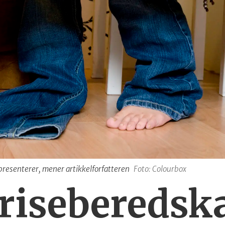
resenterer, mener artikkelforfatteren
Foto: Colourbox
riseberedsk