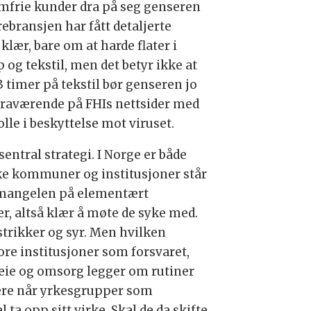
mfrie kunder dra på seg genseren
ebransjen har fått detaljerte
lær, bare om at harde flater i
 og tekstil, men det betyr ikke at
 3 timer på tekstil bør genseren jo
 fraværende på FHIs nettsider med
lle i beskyttelse mot viruset.
ntral strategi. I Norge er både
e kommuner og institusjoner står
om mangelen på elementært
, altså klær å møte de syke med.
strikker og syr. Men hvilken
ore institusjoner som forsvaret,
pleie og omsorg legger om rutiner
igere når yrkesgrupper som
 ta opp sitt virke. Skal de da skifte