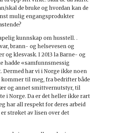
n/skal de bruke og hvordan kan de
minst mulig engangsprodukter
lastende?
kapelig kunnskap om husstell. .
svar, brann- og helsevesen og
r og klesvask. I 2013 la Barne- og
ikke hadde «samfunnsmessig
t. Dermed har vi i Norge ikke noen
 kommer til meg, fra bedrifter både
ær og annet smittvernutstyr, til
e i Norge. Da er det heller ikke rart
g har all respekt for deres arbeid
er strøket av lisen over det