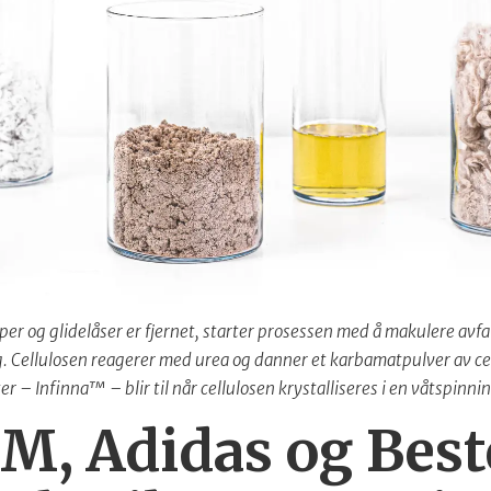
knapper og glidelåser er fjernet, starter prosessen med å makulere avf
. Cellulosen reagerer med urea og danner et karbamatpulver av cel
 – Infinna™ – blir til når cellulosen krystalliseres i en våtspinni
M, Adidas og Best