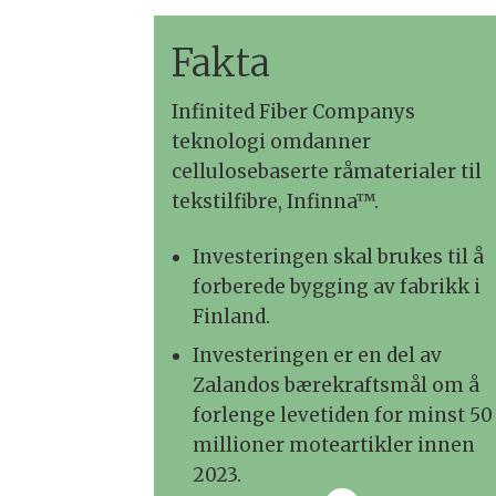
Fakta
Infinited Fiber Companys
teknologi omdanner
cellulosebaserte råmaterialer til
tekstilfibre, Infinna™.
Investeringen skal brukes til å
forberede bygging av fabrikk i
Finland.
Investeringen er en del av
Zalandos bærekraftsmål om å
forlenge levetiden for minst 50
millioner moteartikler innen
2023.