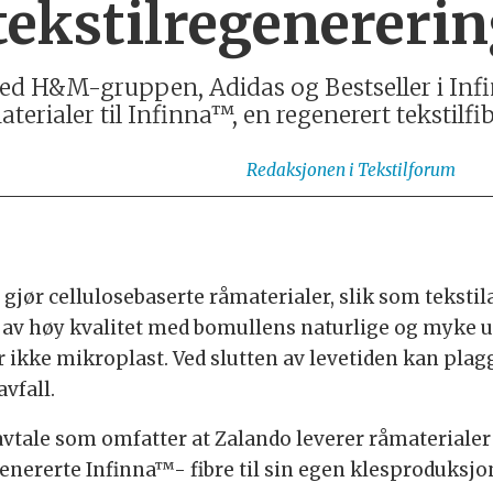
 tekstilregenereri
d H&M-gruppen, Adidas og Bestseller i Infi
rialer til Infinna™, en regenerert tekstilfib
Redaksjonen
i Tekstilforum
gjør cellulosebaserte råmaterialer, slik som teksti
r av høy kvalitet med bomullens naturlige og myke u
r ikke mikroplast. Ved slutten av levetiden kan pl
vfall.
tale som omfatter at Zalando leverer råmaterialer t
enererte Infinna™- fibre til sin egen klesproduksjo