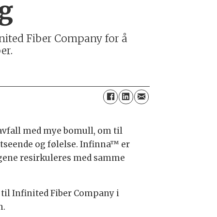
ng
nited Fiber Company for å
er.
lavfall med mye bomull, om til
tseende og følelse. Infinna™ er
aggene resirkuleres med samme
il Infinited Fiber Company i
n.