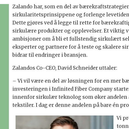
Zalando har, som en del av bærekraftstrategien s
sirkularitetsprinsippene og forlenge levetiden
Dette gjøres ved å legge til rette for bærekraf
sirkulære produkter og opplevelser. Et viktig 
ambisjoner om å bli et fullstendig sirkulært s
eksperter og partnere for å teste og skalere s
bidrar til endringer i bransjen.
Zalandos Co-CEO, David Schneider uttaler:
– Vi vil være en del av løsningen for en mer b
investeringen i Infinited Fiber Company start
innenfor sirkulær teknolog som øker andelen av
tekstiler. I dag er denne andelen på bare én pro
Vi p
tonn 