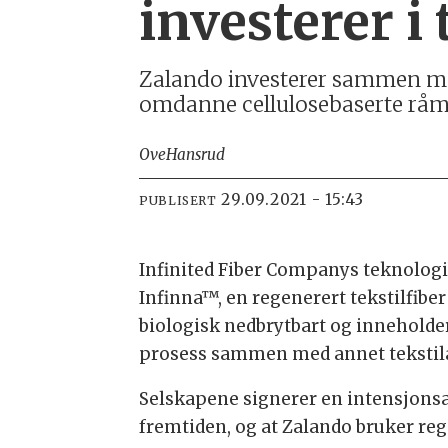
investerer i
Zalando investerer sammen me
omdanne cellulosebaserte råmate
Ove
Hansrud
29.09.2021 - 15:43
PUBLISERT
Infinited Fiber Companys teknologi 
Infinna™, en regenerert tekstilfibe
biologisk nedbrytbart og inneholde
prosess sammen med annet tekstila
Selskapene signerer en intensjonsav
fremtiden, og at Zalando bruker reg