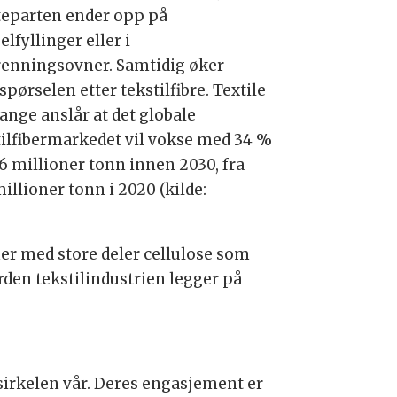
eparten ender opp på
lfyllinger eller i
renningsovner. Samtidig øker
spørselen etter tekstilfibre. Textile
ange anslår at det globale
tilfibermarkedet vil vokse med 34 %
46 millioner tonn innen 2030, fra
illioner tonn i 2020 (kilde:
er med store deler cellulose som
yrden tekstilindustrien legger på
sirkelen vår. Deres engasjement er