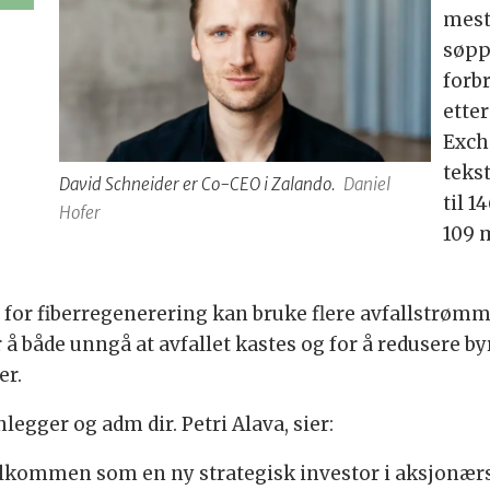
mest
søppe
forb
etter
Exch
teks
David Schneider er Co-CEO i Zalando.
Daniel
til 1
Hofer
109 m
 for fiberregenerering kan bruke flere avfallstrømm
r å både unngå at avfallet kastes og for å redusere b
er.
gger og adm dir. Petri Alava, sier:
velkommen som en ny strategisk investor i aksjonær