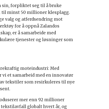
in, forpliktet seg til å bruke
 til minst 50 millioner klesplagg.
tige valg og atferdsendring mot
verktøy for å oppnå Zalandos
elskap, er å samarbeide med
irkulære tjenester og løsninger som
ærekraftig moteindustri: Med
er vi et samarbeid med en innovatør
 tekstiler som resirkuleres til nye
sent.
roduserer mer enn 92 millioner
tekstilavfall globalt hvert år, og