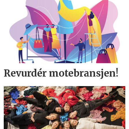
Revurdér motebransjen!