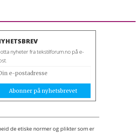
YHETSBREV
otta nyheter fra tekstilforum.no på e-
st.
beid de etiske normer og plikter som er