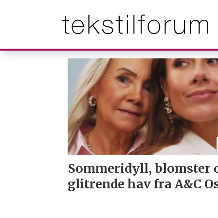
Tag:
ac
oslo
Sommeridyll, blomster 
glitrende hav fra A&C O