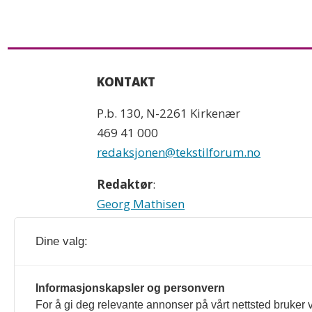
KONTAKT
P.b. 130, N-2261 Kirkenær
469 41 000
redaksjonen@tekstilforum.no
Redaktør
:
Georg Mathisen
90 93 28 97
Dine valg:
Tekstilforum og tekstilforum.no rediger
Informasjonskapsler og personvern
For å gi deg relevante annonser på vårt nettsted bruker v
formulert i Norsk Presseforbunds Vær