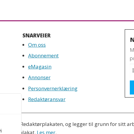
SNARVEIER
N
Om oss
M
Abonnement
po
eMagasin
Annonser
Personvernerklæring
Redaktøransvar
es etter Redaktørplakaten, og legger til grunn for sitt ar
i
 Varsom-plakat.
Les mer
.