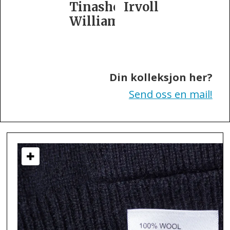
Tinashe
Irvoll
fra
Williamson
Tiger
of
Sweden
Din kolleksjon her?
Send oss en mail!