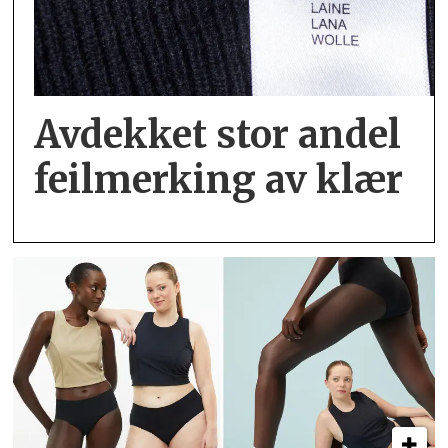
Avdekket stor andel
feil­merking av klær