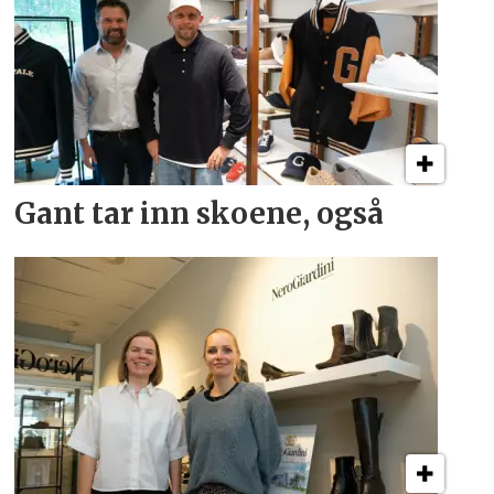
Gant tar inn skoene, også