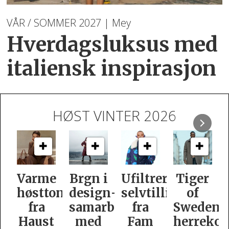
VÅR / SOMMER 2027 | Mey
Hverdagsluksus med
italiensk inspirasjon
HØST VINTER 2026
e
Brgn i
Ufiltrert
Tiger
Slik
oner
design­
selvtillit
of
er
samarbeid
fra
Swedens
dame­
t
med
Fam
herrekolleksjon
kolleksj