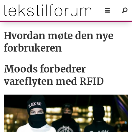
Tag:
Hvordan møte den nye
forbrukeren
siste
nytt
Moods forbedrer
vareflyten med RFID