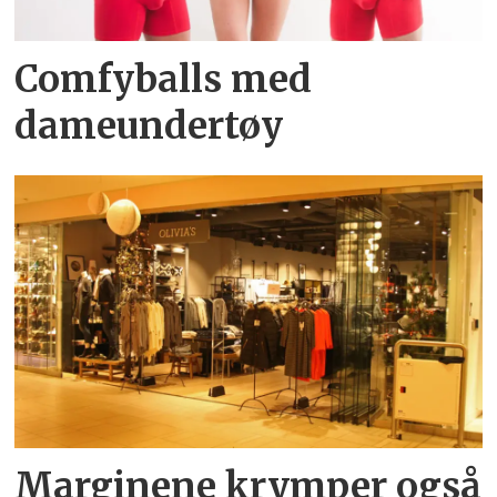
Comfyballs med
dameundertøy
Marginene krymper også