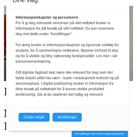
Dine valg:
Informasjonskapsler og personvern
For å gi deg relevante annonser på vårt nettsted bruker vi
informasjon fra ditt besøk på vårt nettsted. Du kan reservere
deg mot dette under "Innstillinger".
For øvrig bruker vi informasjonskapsler og lignende verktøy for
analyse, for å sammenligne nettlesere, tilpasse innhold til deg
og for å utvikle og tilby nødvendig funksjonalitet. Les mer i vår
personvernerklæring.
Ditt digitale fagblad skal være like relevant for deg som det
trykte bladet alltid har vært – bade i redaksjonelt innhold og på
annonseplass. I digital publisering bruker vi informasjon fra
ByTiMo i Oslo Runway
dine besøk på nettstedet for å kunne utvikle produktet
kontinuerlig, slik at du opplever det nyttig og relevant.
Ny kåpelinje fra
Godta valgte
Innstillinger
L`evolution
Innstillinger for informasjonskapsler