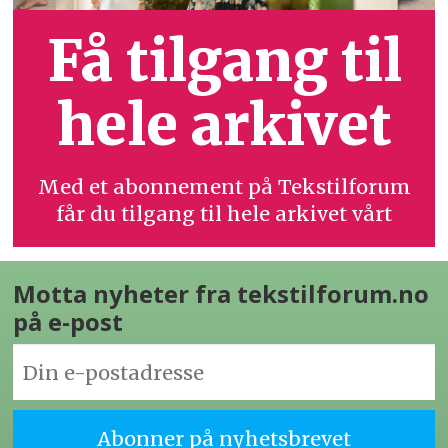
Få tilgang til
hele arkivet
Med et abonnement på Tekstilforum
får du tilgang til hele arkivet vårt
Motta nyheter fra tekstilforum.no
på e-post