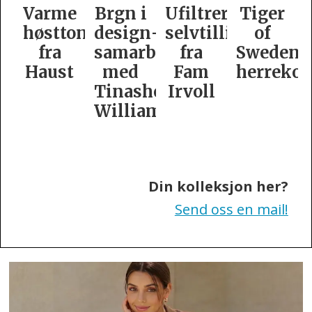
e
Brgn i
Ufiltrert
Tiger
Slik
oner
design­
selvtillit
of
er
samarbeid
fra
Swedens
dame­
t
med
Fam
herrekolleksjon
kolleksj
Tinashe
Irvoll
fra
Williamson
Tiger
of
Sweden
Din kolleksjon her?
Send oss en mail!