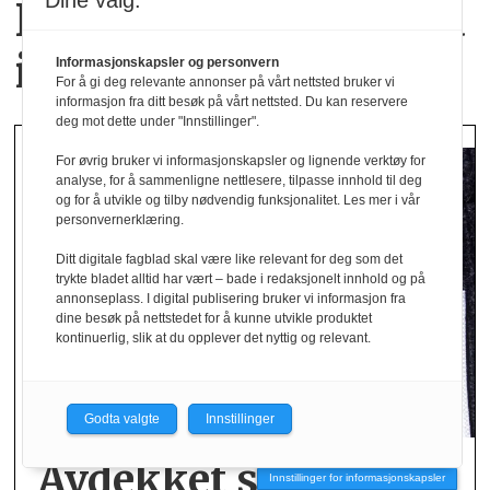
Dine valg:
Hverdagsluksus med
italiensk inspirasjon
Informasjonskapsler og personvern
For å gi deg relevante annonser på vårt nettsted bruker vi
informasjon fra ditt besøk på vårt nettsted. Du kan reservere
deg mot dette under "Innstillinger".
For øvrig bruker vi informasjonskapsler og lignende verktøy for
analyse, for å sammenligne nettlesere, tilpasse innhold til deg
og for å utvikle og tilby nødvendig funksjonalitet. Les mer i vår
personvernerklæring.
Ditt digitale fagblad skal være like relevant for deg som det
trykte bladet alltid har vært – bade i redaksjonelt innhold og på
annonseplass. I digital publisering bruker vi informasjon fra
dine besøk på nettstedet for å kunne utvikle produktet
kontinuerlig, slik at du opplever det nyttig og relevant.
Godta valgte
Innstillinger
Avdekket stor andel
Innstillinger for informasjonskapsler