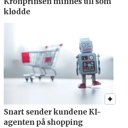
Kronprinsen minnes ull som
klødde
Snart sender kundene
KI-
agenten på shopping