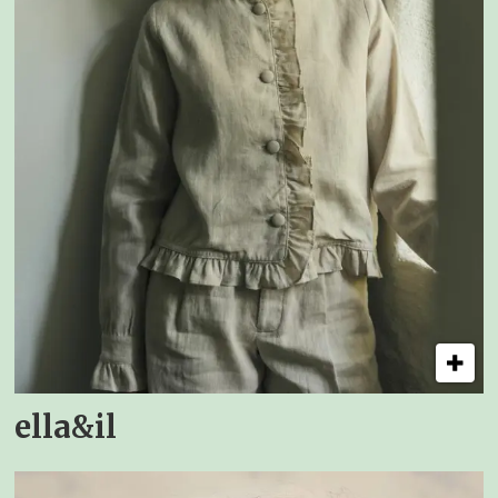
ella&il