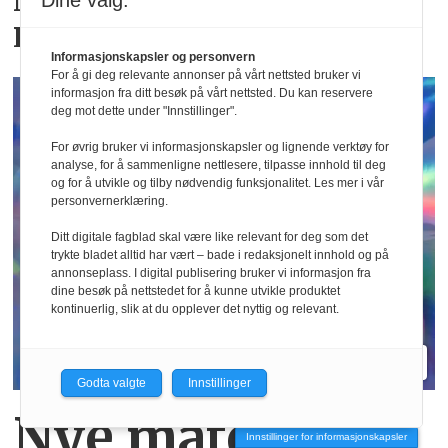
Nytt merke hos Moxtex:
Dine valg:
Residus
Informasjonskapsler og personvern
For å gi deg relevante annonser på vårt nettsted bruker vi
informasjon fra ditt besøk på vårt nettsted. Du kan reservere
deg mot dette under "Innstillinger".
For øvrig bruker vi informasjonskapsler og lignende verktøy for
analyse, for å sammenligne nettlesere, tilpasse innhold til deg
og for å utvikle og tilby nødvendig funksjonalitet. Les mer i vår
personvernerklæring.
Ditt digitale fagblad skal være like relevant for deg som det
trykte bladet alltid har vært – bade i redaksjonelt innhold og på
annonseplass. I digital publisering bruker vi informasjon fra
dine besøk på nettstedet for å kunne utvikle produktet
kontinuerlig, slik at du opplever det nyttig og relevant.
Godta valgte
Innstillinger
Nye materialer
Innstillinger for informasjonskapsler