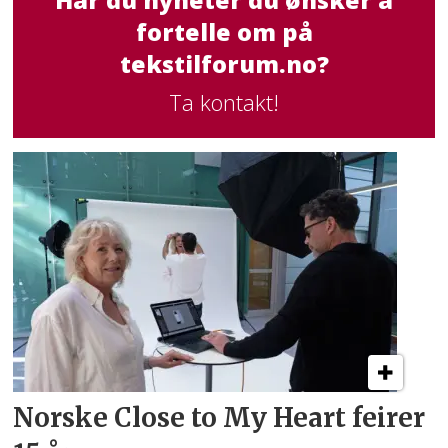
Har du nyheter du ønsker å
fortelle om på
tekstilforum.no?
Ta kontakt!
Norske Close to My Heart feirer