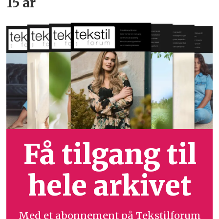
15 år
Få tilgang til
hele arkivet
Med et abonnement på Tekstilforum