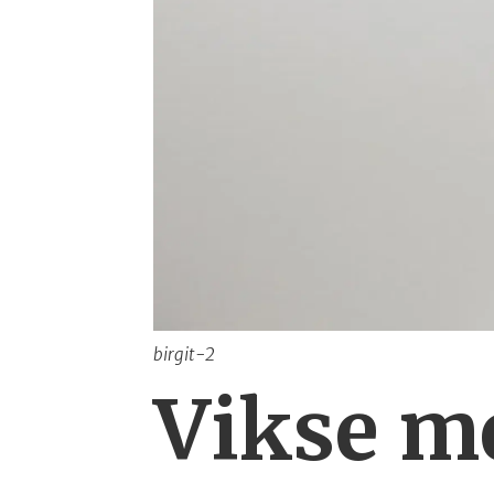
birgit-2
Vikse me