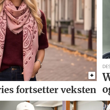
DE
W
o
ries
fortsetter veksten