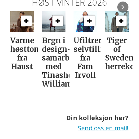
HØST VINTER 2026
e
Brgn i
Ufiltrert
Tiger
Slik
oner
design­
selvtillit
of
er
samarbeid
fra
Swedens
dame­
t
med
Fam
herrekolleksjon
kolleksj
Tinashe
Irvoll
fra
Williamson
Tiger
of
Sweden
Din kolleksjon her?
Send oss en mail!