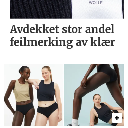
Avdekket stor andel
feil­merking av klær