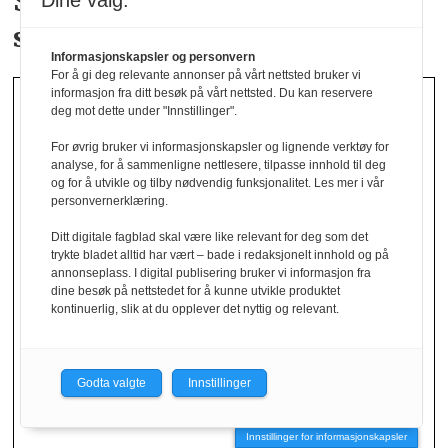
Studenter skal bidra i
Norsirks
Dine valg:
satsing på tekstil
Informasjonskapsler og personvern
For å gi deg relevante annonser på vårt nettsted bruker vi
informasjon fra ditt besøk på vårt nettsted. Du kan reservere
deg mot dette under "Innstillinger".
For øvrig bruker vi informasjonskapsler og lignende verktøy for
analyse, for å sammenligne nettlesere, tilpasse innhold til deg
og for å utvikle og tilby nødvendig funksjonalitet. Les mer i vår
personvernerklæring.
Ditt digitale fagblad skal være like relevant for deg som det
Lojale kunder
trykte bladet alltid har vært – bade i redaksjonelt innhold og på
annonseplass. I digital publisering bruker vi informasjon fra
dine besøk på nettstedet for å kunne utvikle produktet
kontinuerlig, slik at du opplever det nyttig og relevant.
returnerer
mest
Godta valgte
Innstillinger
Innstillinger for informasjonskapsler