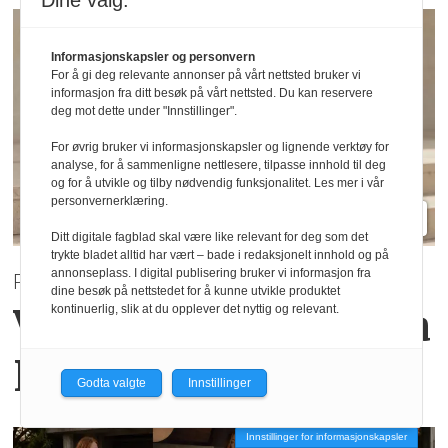
Dine valg:
Informasjonskapsler og personvern
For å gi deg relevante annonser på vårt nettsted bruker vi
informasjon fra ditt besøk på vårt nettsted. Du kan reservere
deg mot dette under "Innstillinger".
For øvrig bruker vi informasjonskapsler og lignende verktøy for
analyse, for å sammenligne nettlesere, tilpasse innhold til deg
og for å utvikle og tilby nødvendig funksjonalitet. Les mer i vår
personvernerklæring.
Ditt digitale fagblad skal være like relevant for deg som det
trykte bladet alltid har vært – bade i redaksjonelt innhold og på
annonseplass. I digital publisering bruker vi informasjon fra
PRE AUTUMN 2026
dine besøk på nettstedet for å kunne utvikle produktet
Varme høsttoner
fra
kontinuerlig, slik at du opplever det nyttig og relevant.
Haust Collection
Godta valgte
Innstillinger
Innstillinger for informasjonskapsler