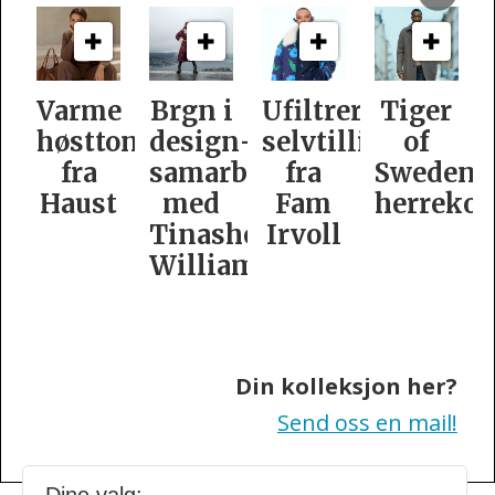
e
Brgn i
Ufiltrert
Tiger
Slik
oner
design­
selvtillit
of
er
samarbeid
fra
Swedens
dame­
t
med
Fam
herrekolleksjon
kolleksj
Tinashe
Irvoll
fra
Williamson
Tiger
of
Sweden
Din kolleksjon her?
Send oss en mail!