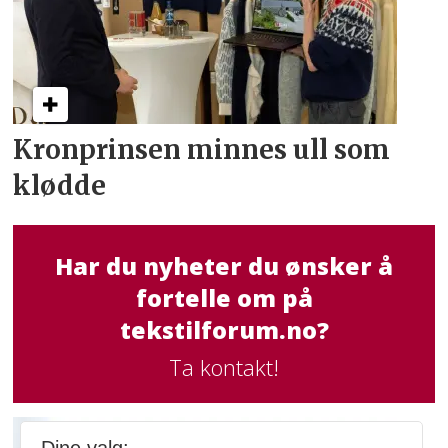
Kronprinsen minnes ull som
klødde
Har du nyheter du ønsker å
fortelle om på
tekstilforum.no?
Ta kontakt!