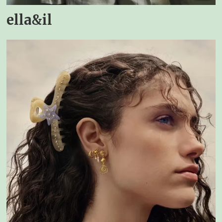
ella&il