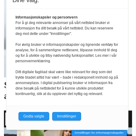
Dine valg:
Informasjonskapsler og personvern
For å gi deg relevante annonser på vårt nettsted bruker vi
informasjon fra ditt besøk på vårt nettsted. Du kan reservere
deg mot dette under "Innstillinger".
For øvrig bruker vi informasjonskapsler og lignende verktøy for
analyse, for å sammenligne nettlesere, tilpasse innhold til deg
og for å utvikle og tilby nødvendig funksjonalitet. Les mer i vår
personvernerklæring.
Ditt digitale fagblad skal være like relevant for deg som det
trykte bladet alltid har vært – bade i redaksjonelt innhold og på
Snart sender kundene
KI-
annonseplass. I digital publisering bruker vi informasjon fra
dine besøk på nettstedet for å kunne utvikle produktet
agenten på shopping
kontinuerlig, slik at du opplever det nyttig og relevant.
Godta valgte
Innstillinger
Innstillinger for informasjonskapsler