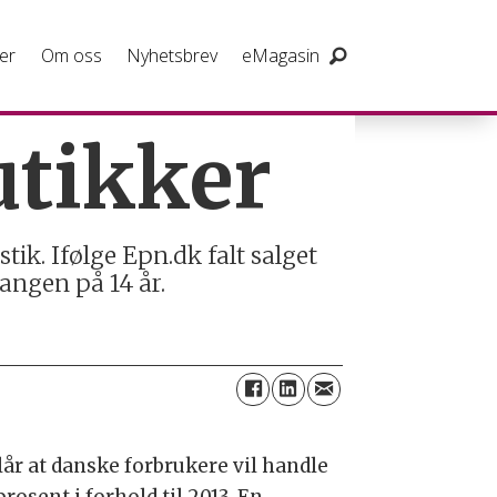
er
Om oss
Nyhetsbrev
eMagasin
utikker
tik. Ifølge Epn.dk falt salget
angen på 14 år.
lår at danske forbrukere vil handle