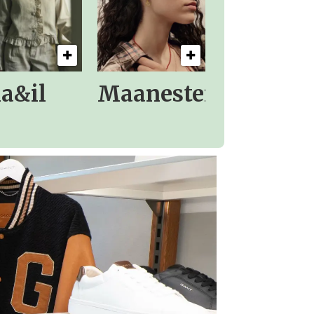
la&il
Maanesten