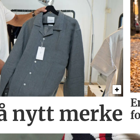
E
på nytt merke
f