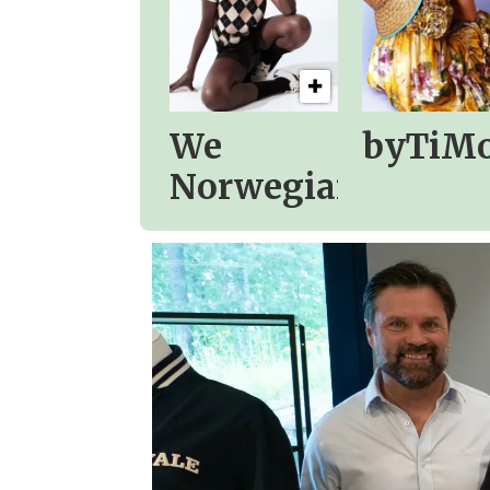
We
byTiM
Norwegians