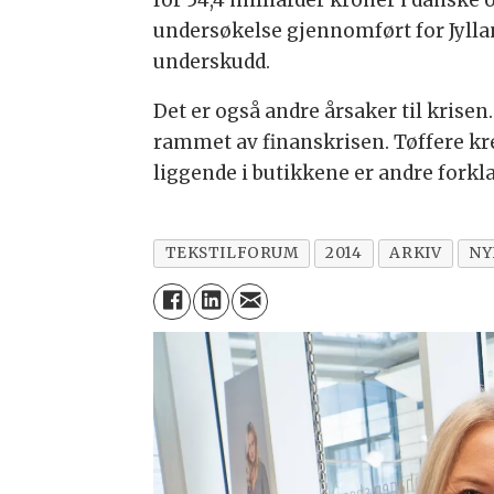
for 54,4 milliarder kroner i danske 
undersøkelse gjennomført for Jyllan
underskudd.
Det er også andre årsaker til krisen
rammet av finanskrisen. Tøffere kre
liggende i butikkene er andre forkla
TEKSTILFORUM
2014
ARKIV
NY