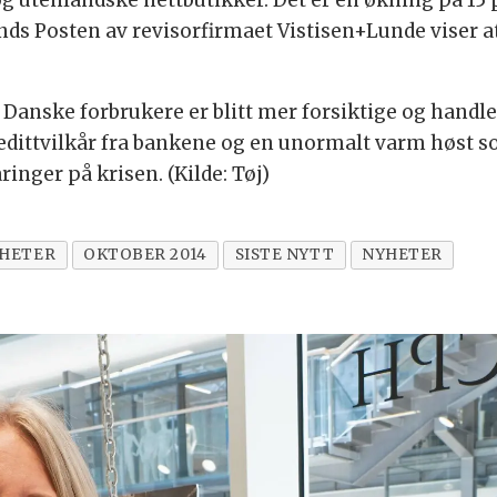
og utenlandske nettbutikker. Det er en økning på 15 p
ds Posten av revisorfirmaet Vistisen+Lunde viser at
. Danske forbrukere er blitt mer forsiktige og handler
dittvilkår fra bankene og en unormalt varm høst so
ringer på krisen. (Kilde: Tøj)
HETER
OKTOBER 2014
SISTE NYTT
NYHETER