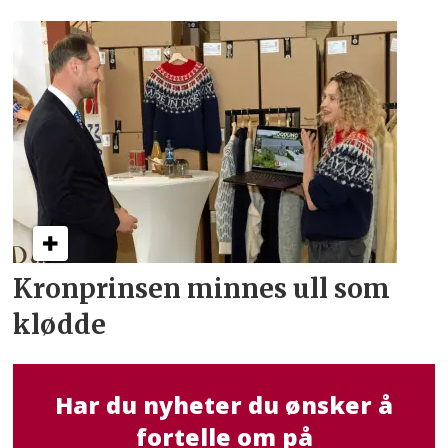
Kronprinsen minnes ull som
klødde
Har du nyheter du ønsker å
fortelle om på