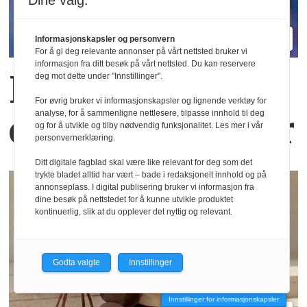
Dine valg:
Informasjonskapsler og personvern
For å gi deg relevante annonser på vårt nettsted bruker vi
informasjon fra ditt besøk på vårt nettsted. Du kan reservere
Nye materialer
deg mot dette under "Innstillinger".
For øvrig bruker vi informasjonskapsler og lignende verktøy for
analyse, for å sammenligne nettlesere, tilpasse innhold til deg
og nye positurer
og for å utvikle og tilby nødvendig funksjonalitet. Les mer i vår
personvernerklæring.
Ditt digitale fagblad skal være like relevant for deg som det
trykte bladet alltid har vært – bade i redaksjonelt innhold og på
annonseplass. I digital publisering bruker vi informasjon fra
dine besøk på nettstedet for å kunne utvikle produktet
kontinuerlig, slik at du opplever det nyttig og relevant.
Godta valgte
Innstillinger
Innstillinger for informasjonskapsler