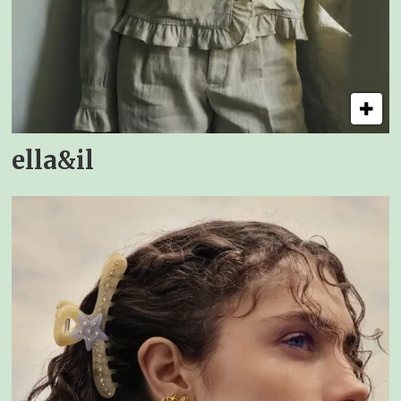
ella&il