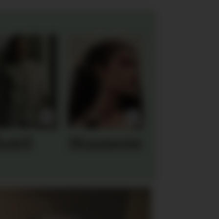
la&il
Maanesten