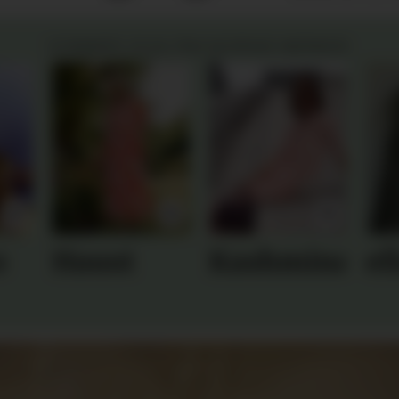
SOMMER 2026 FRA NORSKE MERKER:
o
Haust
Kashmina
el