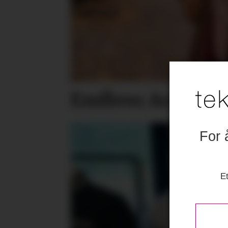
Endless Accesso
For 
Et