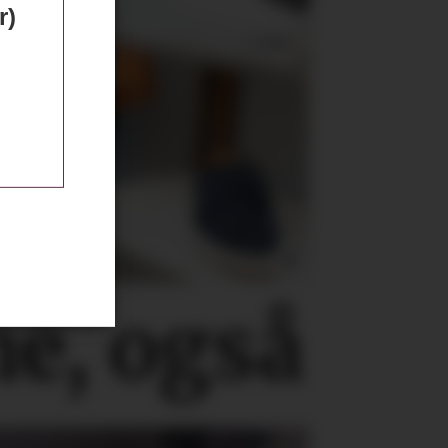
r)
ne, også