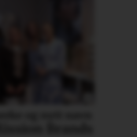
erke og nytt navn
ission Brands