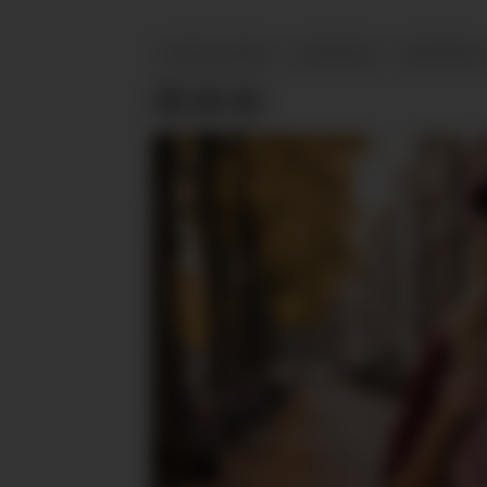
TONE DAMLI
NYHETER
SMYKKER