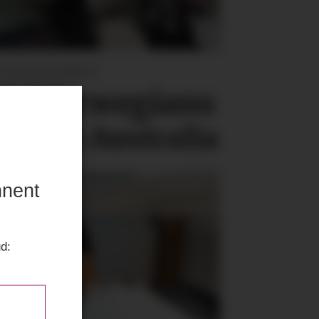
SIGNSAMARBEID:
e Norwegians
g Emu Australia
nnent
ud: