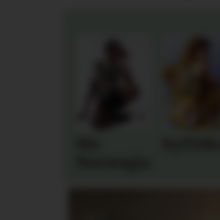
We
byTiM
Norwegians