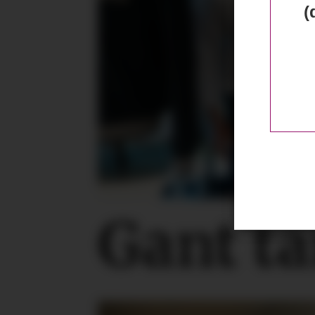
(
Gant ta