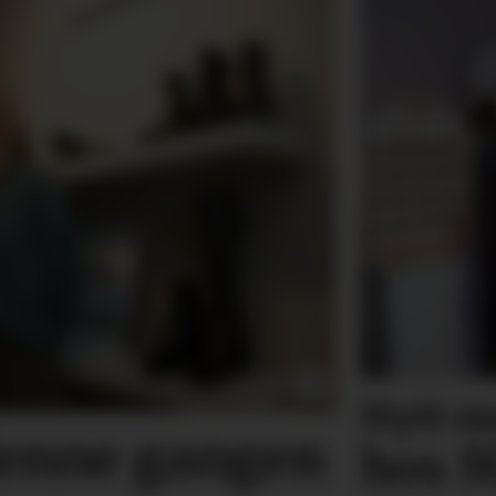
Nytt m
denne gangen
hos M