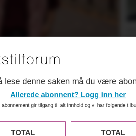
DE
W
o
ries
fortsetter veksten
å lese denne saken må du være abo
Allerede abonnent? Logg inn her
 abonnement gir tilgang til alt innhold og vi har følgende tilb
TOTAL
TOTAL