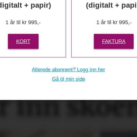
digitalt + papir)
(digitalt + papi
1 år til kr 995,-
1 år til kr 995,-
KORT
FAKTURA
Allerede abonnent? Logg inn her
Gå til min side
r inn skoe