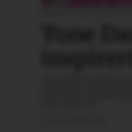
Kolleksjonen Tone Damli by A&C lanseres i dag
Tone Da
inspirer
Tone Damli har jobbet tett 
personlighet og stil. Inspir
forhold til, er smykkene pr
byen er kjent for.
23.05.2024 - 11:31
PUBLISERT