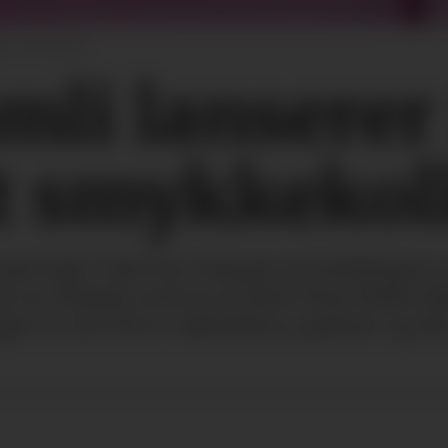
.
Pressefoto
mli lansere
t smykke­kol
med A&C Oslo for å skape en kolleksjon 
ert av Miami, som er et sted Tone både els
eget av Art Deco-arkitektur, palmer og d