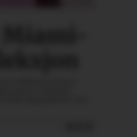
r Miami-
leksjon
som reflekterer hennes
ker og har et spesielt
en lekne fargepaletten som