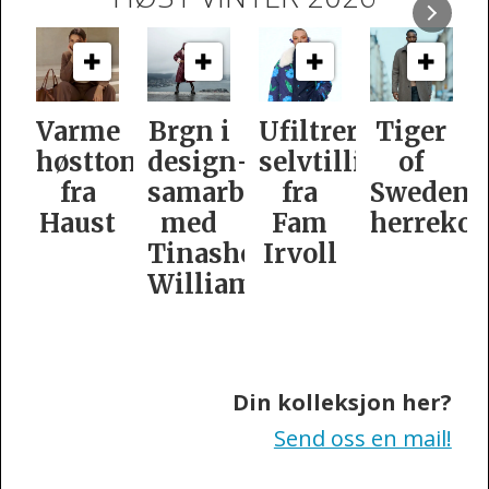
e
Brgn i
Ufiltrert
Tiger
Slik
oner
design­
selvtillit
of
er
samarbeid
fra
Swedens
dame­
t
med
Fam
herrekolleksjon
kolleksj
Tinashe
Irvoll
fra
Williamson
Tiger
of
Sweden
Din kolleksjon her?
Send oss en mail!