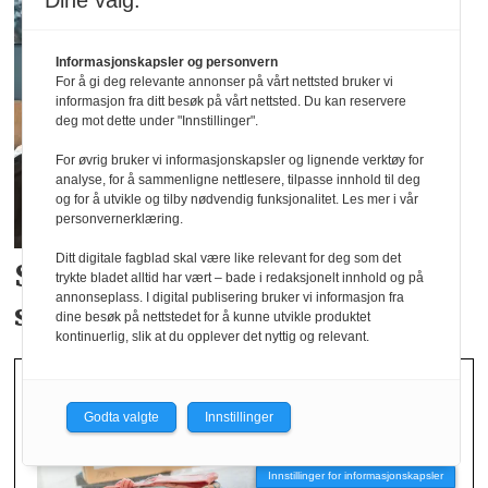
Dine valg:
Informasjonskapsler og personvern
For å gi deg relevante annonser på vårt nettsted bruker vi
informasjon fra ditt besøk på vårt nettsted. Du kan reservere
deg mot dette under "Innstillinger".
For øvrig bruker vi informasjonskapsler og lignende verktøy for
analyse, for å sammenligne nettlesere, tilpasse innhold til deg
og for å utvikle og tilby nødvendig funksjonalitet. Les mer i vår
personvernerklæring.
Ditt digitale fagblad skal være like relevant for deg som det
Studenter skal bidra i
Norsirks
trykte bladet alltid har vært – bade i redaksjonelt innhold og på
annonseplass. I digital publisering bruker vi informasjon fra
satsing på tekstil
dine besøk på nettstedet for å kunne utvikle produktet
kontinuerlig, slik at du opplever det nyttig og relevant.
Godta valgte
Innstillinger
Innstillinger for informasjonskapsler