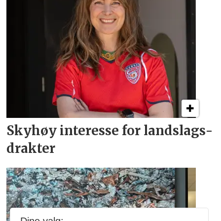
Skyhøy interesse for
landslags­
drakter