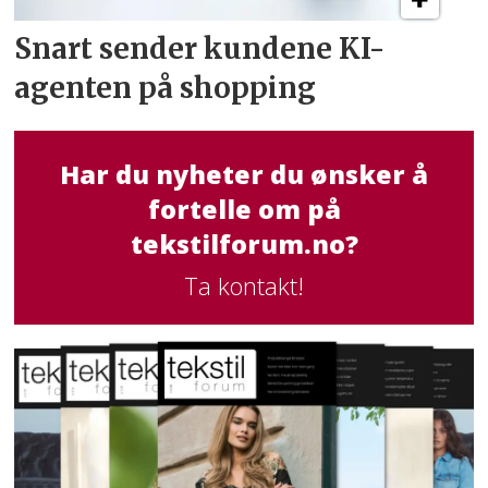
Snart sender kundene
KI-
agenten på shopping
Har du nyheter du ønsker å
fortelle om på
tekstilforum.no?
Ta kontakt!