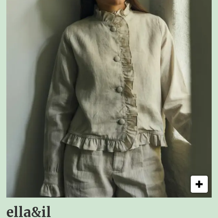
ella&il