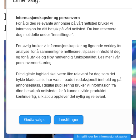
Dine valg:
Nytt merke hos Moxtex:
Informasjonskapsler og personvern
For å gi deg relevante annonser på vårt nettsted bruker vi
Residus
informasjon fra ditt besøk på vårt nettsted. Du kan reservere
deg mot dette under "Innstillinger".
For øvrig bruker vi informasjonskapsler og lignende verktøy for
analyse, for å sammenligne nettlesere, tilpasse innhold til deg
og for å utvikle og tilby nødvendig funksjonalitet. Les mer i vår
personvernerklæring.
Ditt digitale fagblad skal være like relevant for deg som det
trykte bladet alltid har vært – bade i redaksjonelt innhold og på
annonseplass. I digital publisering bruker vi informasjon fra
dine besøk på nettstedet for å kunne utvikle produktet
kontinuerlig, slik at du opplever det nyttig og relevant.
Godta valgte
Innstillinger
Innstillinger for informasjonskapsler