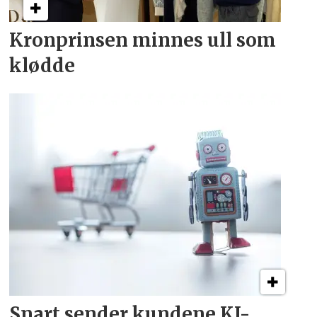
Kronprinsen minnes ull som
klødde
Snart sender kundene
KI-