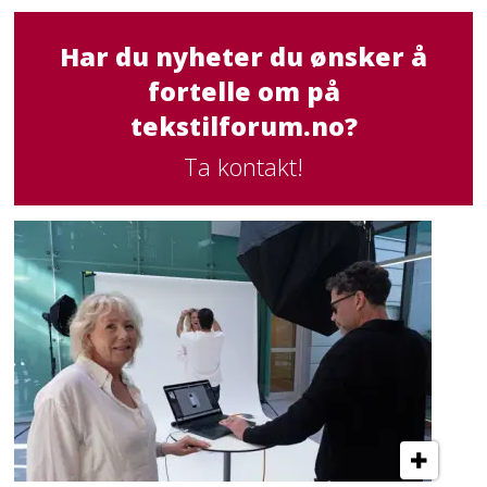
Har du nyheter du ønsker å
fortelle om på
tekstilforum.no?
Ta kontakt!