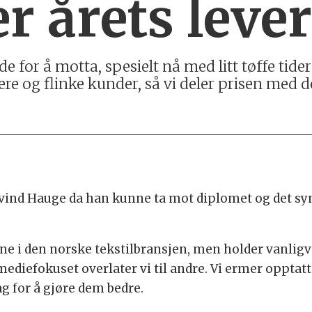
er årets leve
de for å motta, spesielt nå med litt tøffe tider
 og flinke kunder, så vi deler prisen med d
ind Hauge da han kunne ta mot diplomet og det synli
ene i den norske tekstilbransjen, men holder vanligv
 mediefokuset overlater vi til andre. Vi ermer opptat
g for å gjøre dem bedre.