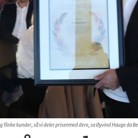
g flinke kunder, så vi deler prisenmed dere, sa Øyvind Hauge da Best