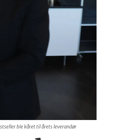
seller ble kåret til årets leverandør