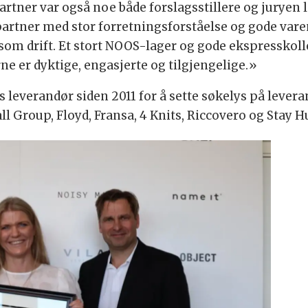
tner var også noe både forslagsstillere og juryen l
g partner med stor forretningsforståelse og gode va
nsom drift. Et stort NOOS-lager og gode ekspresskoll
ne er dyktige, engasjerte og tilgjengelige.»
s leverandør siden 2011 for å sette søkelys på levera
all Group, Floyd, Fransa, 4 Knits, Riccovero og Stay H