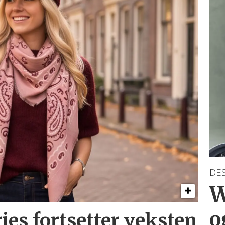
DE
W
o
ries
fortsetter veksten