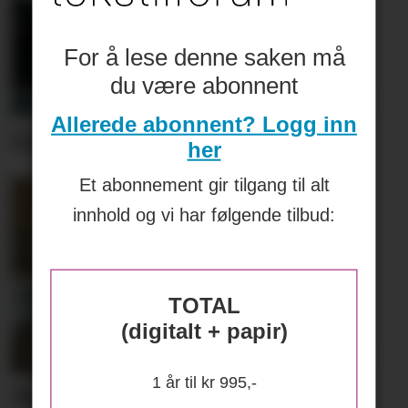
For å lese denne saken må
du være abonnent
Allerede abonnent? Logg inn
Gant tar inn skoene, også
her
Et abonnement gir tilgang til alt
innhold og vi har følgende tilbud:
TOTAL
(digitalt + papir)
1 år til kr 995,-
Mer trendy denne gangen