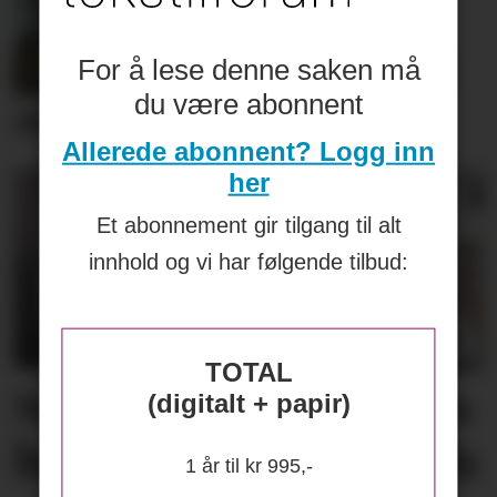
For å lese denne saken må
du være abonnent
Mer trendy denne gangen
Allerede abonnent? Logg inn
her
Et abonnement gir tilgang til alt
innhold og vi har følgende tilbud:
TOTAL
Nytt merke og nytt navn
(digitalt + papir)
hos Mission Brands
1 år til kr 995,-