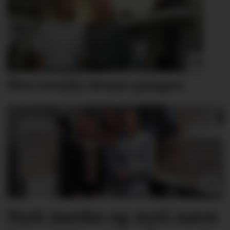
Mer trendy denne gangen
Nytt merke og nytt navn