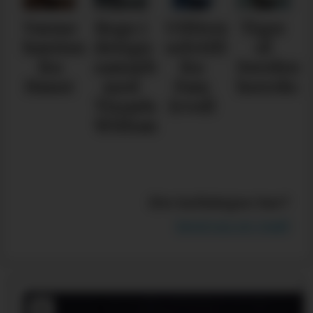
Varme
Brgn i
Ufiltrert
Tiger
høsttoner
design­
selvtillit
of
fra
samarbeid
fra
Swedens
Haust
med
Fam
herrekol
Tinashe
Irvoll
Williamson
Din kolleksjon her?
Send oss en mail!