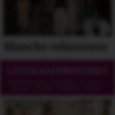
Blanche relanseres
LEVERANDØRINDEKS
Butikkinnredning - Emballasje - Accesoirer -
Yttertøy - Undertøy - Belysning - Med mer