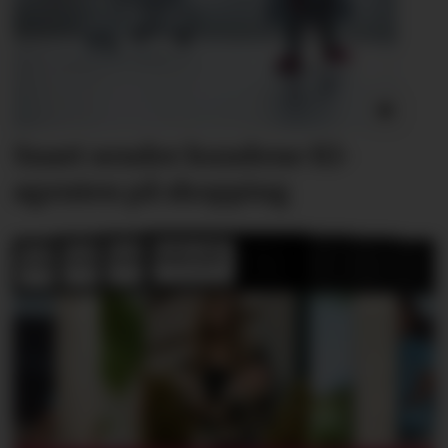
Snart sender kundene
KI-
agenten på shopping