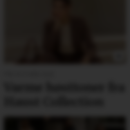
PRE AUTUMN 2026
Varme høsttoner
fra
Haust Collection