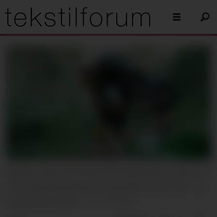
Bergans skal samarbeide med Highlander Group, som
er en britisk distributør og salgsagent for frilufts- og
livsstilsmerkevarer.
Foto: Bergans