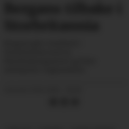
Bergans tilbake i
Storbritannia
Bergans gjør comeback i
Storbritannia med ny
distribusjonspartner og klare
ambisjoner i faghandelen.
15.04.2026 - 06:00
PUBLISERT