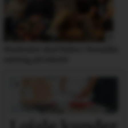
Studenter skal bidra i
Norsirks
satsing på tekstil
Lojale kunder