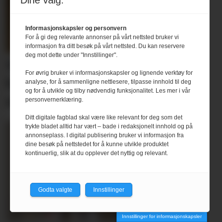
Dine valg:
Informasjonskapsler og personvern
For å gi deg relevante annonser på vårt nettsted bruker vi
informasjon fra ditt besøk på vårt nettsted. Du kan reservere
deg mot dette under "Innstillinger".
Ny inkubator skal hjelpe
For øvrig bruker vi informasjonskapsler og lignende verktøy for
bedrifter
med innovasjon og
analyse, for å sammenligne nettlesere, tilpasse innhold til deg
og for å utvikle og tilby nødvendig funksjonalitet. Les mer i vår
utvikling
personvernerklæring.
Ditt digitale fagblad skal være like relevant for deg som det
trykte bladet alltid har vært – bade i redaksjonelt innhold og på
annonseplass. I digital publisering bruker vi informasjon fra
dine besøk på nettstedet for å kunne utvikle produktet
kontinuerlig, slik at du opplever det nyttig og relevant.
Godta valgte
Innstillinger
Innstillinger for informasjonskapsler