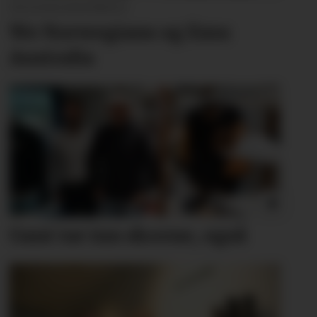
DESIGNSAMARBEID:
We Norwegians
og Emu
Australia
Gant tar inn skoene, også