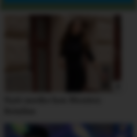
Nytt merke hos Moxtex:
Residus