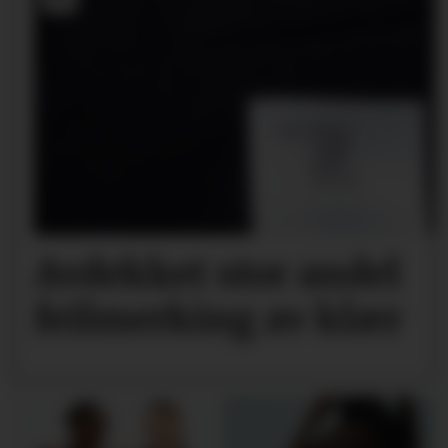
Avdekket stor andel
feil­merking av klær