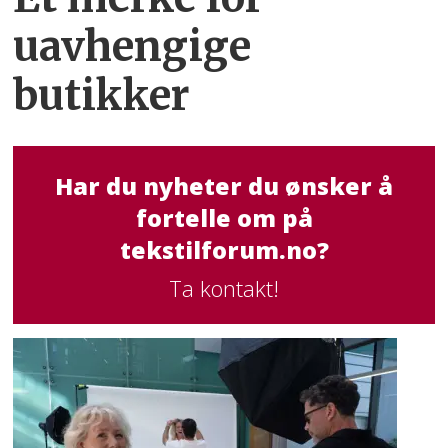
uavhengige
butikker
Har du nyheter du ønsker å
fortelle om på
tekstilforum.no?
Ta kontakt!