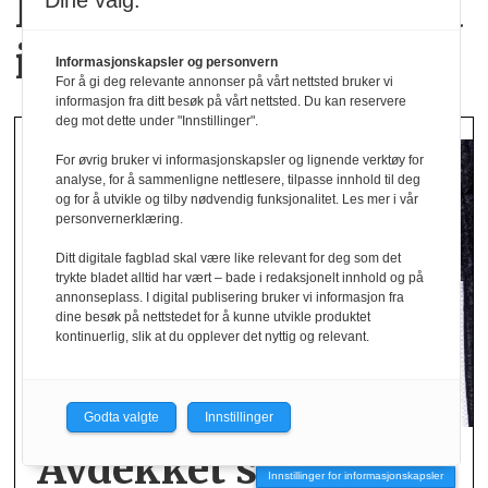
Hverdagsluksus med
Dine valg:
italiensk inspirasjon
Informasjonskapsler og personvern
For å gi deg relevante annonser på vårt nettsted bruker vi
informasjon fra ditt besøk på vårt nettsted. Du kan reservere
deg mot dette under "Innstillinger".
For øvrig bruker vi informasjonskapsler og lignende verktøy for
analyse, for å sammenligne nettlesere, tilpasse innhold til deg
og for å utvikle og tilby nødvendig funksjonalitet. Les mer i vår
personvernerklæring.
Ditt digitale fagblad skal være like relevant for deg som det
trykte bladet alltid har vært – bade i redaksjonelt innhold og på
annonseplass. I digital publisering bruker vi informasjon fra
dine besøk på nettstedet for å kunne utvikle produktet
kontinuerlig, slik at du opplever det nyttig og relevant.
Godta valgte
Innstillinger
Avdekket stor andel
Innstillinger for informasjonskapsler