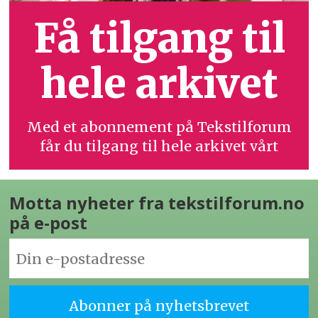
Få tilgang til
hele arkivet
Med et abonnement på Tekstilforum
får du tilgang til hele arkivet vårt
Motta nyheter fra tekstilforum.no
på e-post