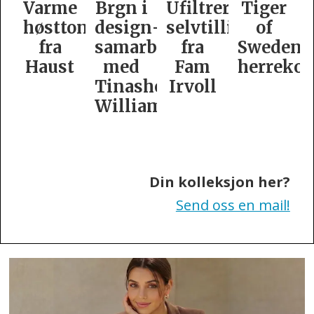
e
Brgn i
Ufiltrert
Tiger
Slik
oner
design­
selvtillit
of
er
samarbeid
fra
Swedens
dame­
t
med
Fam
herrekolleksjon
kolleksj
Tinashe
Irvoll
fra
Williamson
Tiger
of
Sweden
Din kolleksjon her?
Send oss en mail!