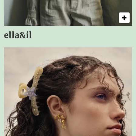
ella&il