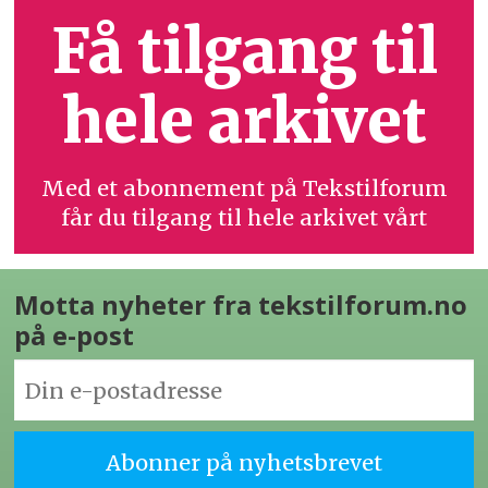
Få tilgang til
hele arkivet
Med et abonnement på Tekstilforum
får du tilgang til hele arkivet vårt
Motta nyheter fra tekstilforum.no
på e-post