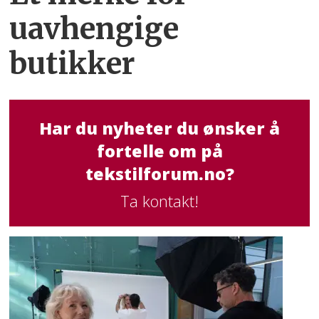
uavhengige
butikker
Har du nyheter du ønsker å
fortelle om på
tekstilforum.no?
Ta kontakt!