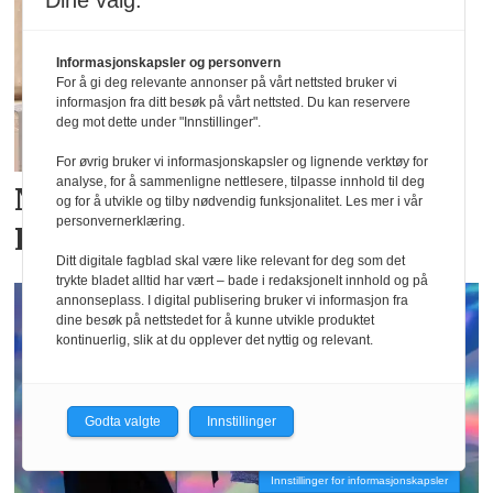
Dine valg:
Informasjonskapsler og personvern
For å gi deg relevante annonser på vårt nettsted bruker vi
informasjon fra ditt besøk på vårt nettsted. Du kan reservere
deg mot dette under "Innstillinger".
For øvrig bruker vi informasjonskapsler og lignende verktøy for
analyse, for å sammenligne nettlesere, tilpasse innhold til deg
Nytt merke hos Moxtex:
og for å utvikle og tilby nødvendig funksjonalitet. Les mer i vår
personvernerklæring.
Residus
Ditt digitale fagblad skal være like relevant for deg som det
trykte bladet alltid har vært – bade i redaksjonelt innhold og på
annonseplass. I digital publisering bruker vi informasjon fra
dine besøk på nettstedet for å kunne utvikle produktet
kontinuerlig, slik at du opplever det nyttig og relevant.
Godta valgte
Innstillinger
Innstillinger for informasjonskapsler