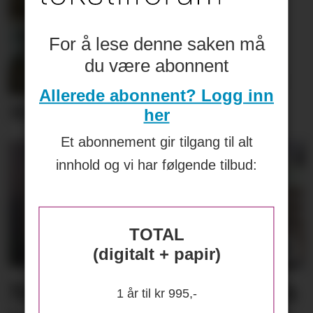
For å lese denne saken må
du være abonnent
Allerede abonnent? Logg inn
Mer trendy denne gangen
her
Et abonnement gir tilgang til alt
innhold og vi har følgende tilbud:
TOTAL
(digitalt + papir)
Nytt merke og nytt navn
1 år til kr 995,-