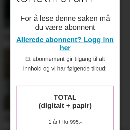
For å lese denne saken må
du være abonnent
Gant tar inn skoene, også
Allerede abonnent? Logg inn
her
Et abonnement gir tilgang til alt
innhold og vi har følgende tilbud:
TOTAL
(digitalt + papir)
Mer trendy denne gangen
1 år til kr 995,-