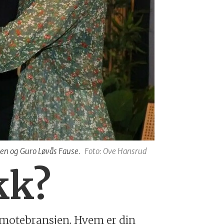
ksen og Guro Løvås Fause.
Foto: Ove Hansrud
kk?
i motebransjen. Hvem er din