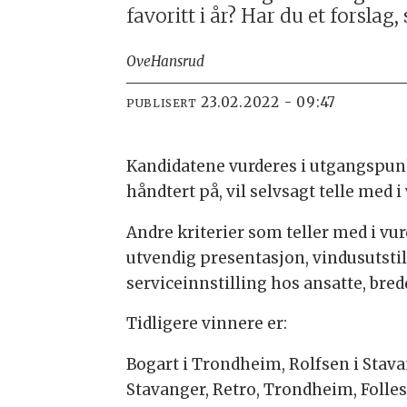
favoritt i år? Har du et forsla
Ove
Hansrud
23.02.2022 - 09:47
PUBLISERT
Kandidatene vurderes i utgangspunk
håndtert på, vil selvsagt telle med 
Andre kriterier som teller med i vu
utvendig presentasjon, vindusutsti
serviceinnstilling hos ansatte, bre
Tidligere vinnere er:
Bogart i Trondheim, Rolfsen i Stavan
Stavanger, Retro, Trondheim, Folles