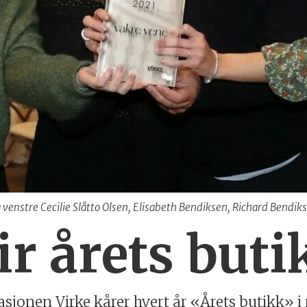
Fra venstre Cecilie Slåtto Olsen, Elisabeth Bendiksen, Richard Bendi
r årets buti
sjonen Virke kårer hvert år «Årets butikk» 