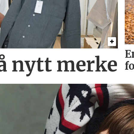
E
på nytt merke
f