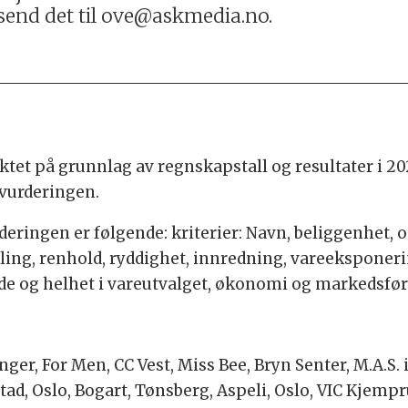
g, send det til ove@askmedia.no.
tet på grunnlag av regnskapstall og resultater i 2
i vurderingen.
rderingen er følgende: kriterier: Navn, beliggenhet,
lling, renhold, ryddighet, innredning, vareekspone
dde og helhet i vareutvalget, økonomi og markedsfør
ger, For Men, CC Vest, Miss Bee, Bryn Senter, M.A.S. i
tad, Oslo, Bogart, Tønsberg, Aspeli, Oslo, VIC Kjem