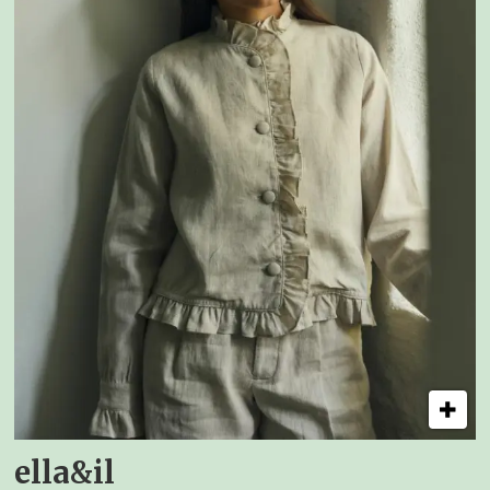
ella&il