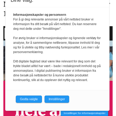
Dine valg:
Norske Close to My Heart feirer
15 år
Informasjonskapsler og personvern
For å gi deg relevante annonser på vårt nettsted bruker vi
informasjon fra ditt besøk på vårt nettsted. Du kan reservere
deg mot dette under "Innstillinger".
For øvrig bruker vi informasjonskapsler og lignende verktøy for
analyse, for å sammenligne nettlesere, tilpasse innhold til deg
og for å utvikle og tilby nødvendig funksjonalitet. Les mer i vår
personvernerklæring.
Ditt digitale fagblad skal være like relevant for deg som det
trykte bladet alltid har vært – bade i redaksjonelt innhold og på
annonseplass. I digital publisering bruker vi informasjon fra
dine besøk på nettstedet for å kunne utvikle produktet
kontinuerlig, slik at du opplever det nyttig og relevant.
Få tilgang til
Godta valgte
Innstillinger
hele arkivet
Innstillinger for informasjonskapsler