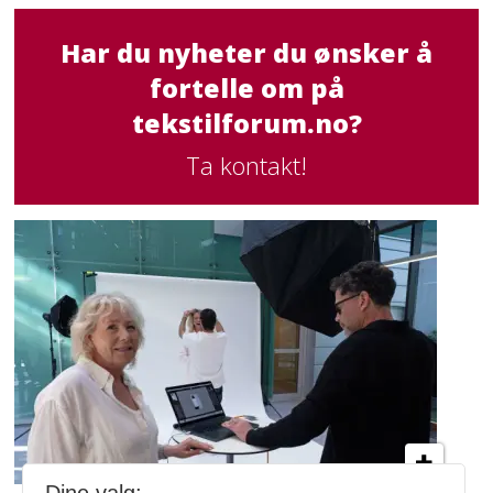
Har du nyheter du ønsker å
fortelle om på
tekstilforum.no?
Ta kontakt!