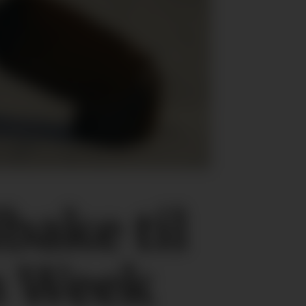
bake til
n Week