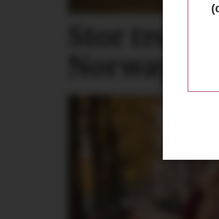
(
Stor tro på
Norway