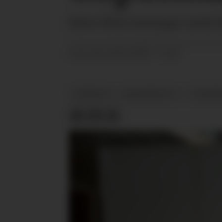
Etter flere sesonger med 
18.11.2025 - 12:45
PUBLISERT
NYHETER
BRANSJENYTT
COPENH