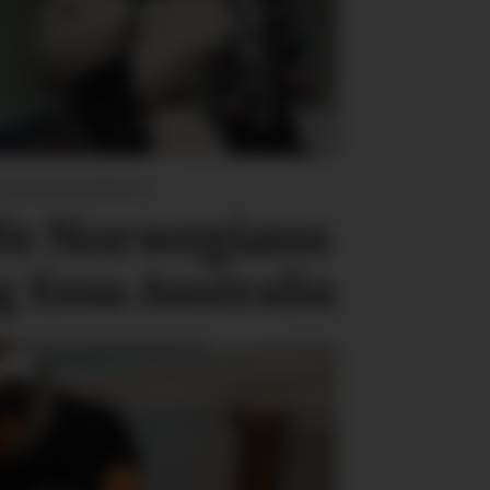
SIGNSAMARBEID:
e Norwegians
g Emu Australia