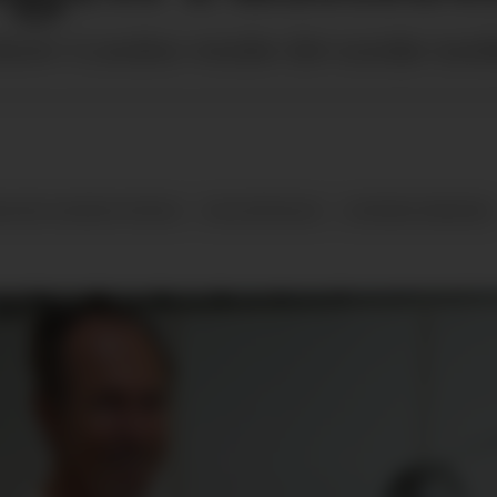
show i London vender det norske merk
AGEN FASHION WEEK
HOLZWEILER
NORSKE MERKER