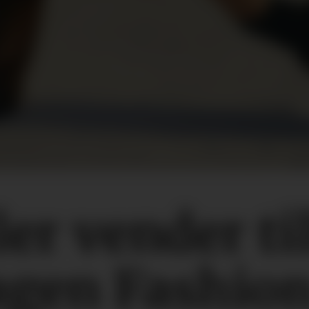
er vender til
gen Fashio