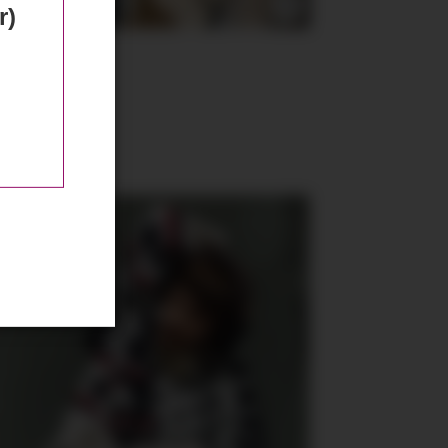
r)
Mr.