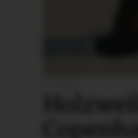
Foto: Holzweiler
Holzweil
Copenha