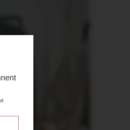
nnent
ud: