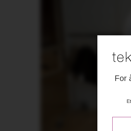
For 
Et