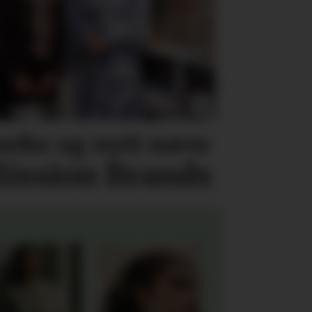
erke og nytt navn
ission Brands