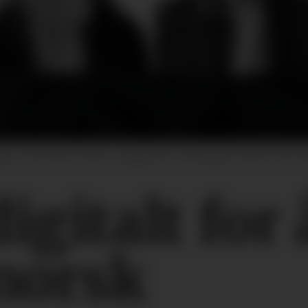
ge, Elin Kathrine Saunes, daglig leder i Norwegian Fashion Hub, Joh
igitalt for 
norsk