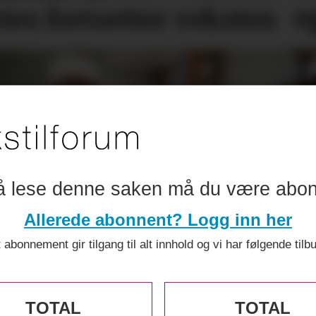
o
ries
fortsetter veksten
å lese denne saken må du være abo
Allerede abonnent? Logg inn her
 abonnement gir tilgang til alt innhold og vi har følgende tilb
TOTAL
TOTAL