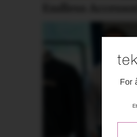
Endless Accesso
For 
Et