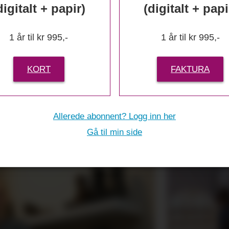
digitalt + papir)
(digitalt + papi
1 år til kr 995,-
1 år til kr 995,-
KORT
FAKTURA
r inn skoe
Allerede abonnent? Logg inn her
Gå til min side