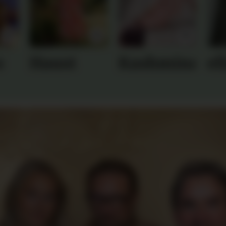
o
Haust
Kashmina
el