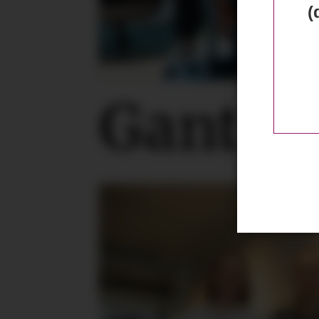
(
Gant ta