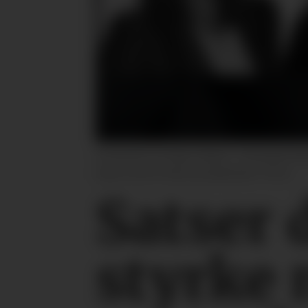
Fra venstre: Liv Inger Tonjum - Innovasjon Nor
Andre Carter Eriksen prosjektleder i Precis.
Satser d
styrke 