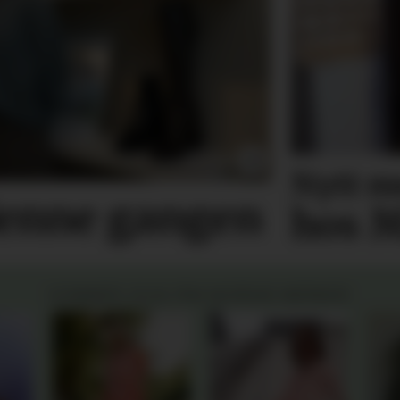
Nytt m
denne gangen
hos M
SOMMER 2026 FRA NORSKE MERKER: