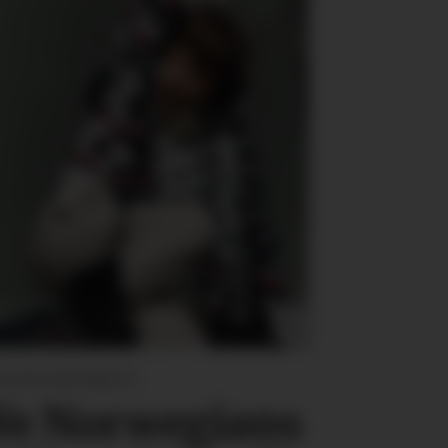
SIGNSAMARBEID:
e Norwegians