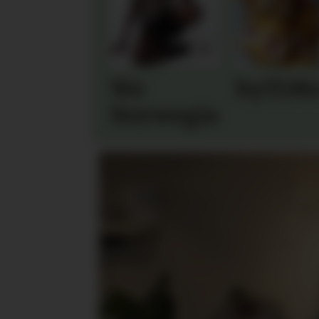
We
byTiM
Norwegians