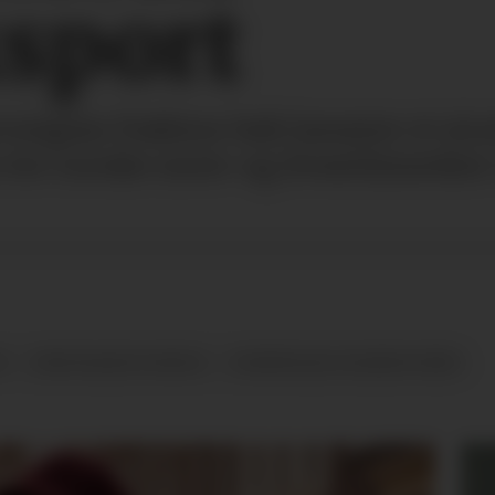
sport
wegian Fashion hub lanserer et str
for norske mote-og livsstilsmerke
T
INNOVASJON NORGE
NORWEGIAN FASHION HUB