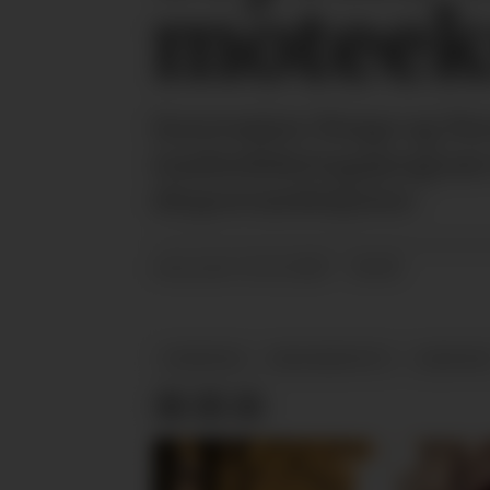
moteek
Innovasjon Norge og Nor
markedsføringsprogram 
eksportambisjoner.
12.11.2025 - 06:00
PUBLISERT
NYHETER
BRANSJENYTT
EKSPOR