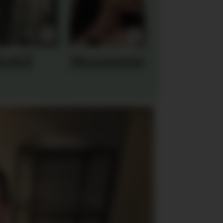
la&il
Maanesten