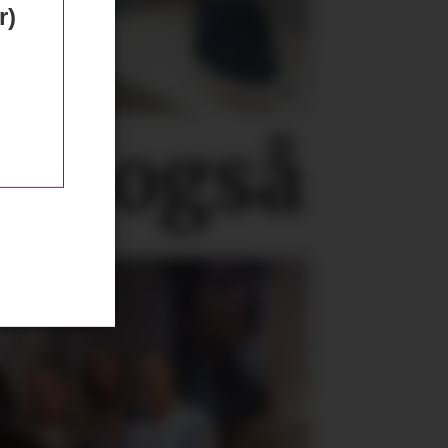
r)
ne, også