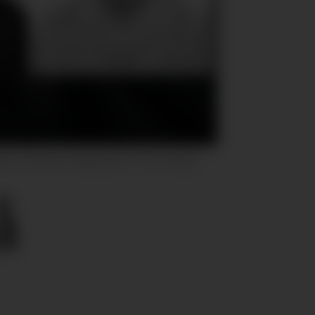
n Erik Karlsen Daglig leder i Precis Norge,
å