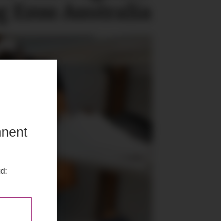
g Emu Australia
nnent
ud: