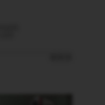
ategisk
r med