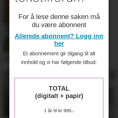
For å lese denne saken må
du være abonnent
Allerede abonnent? Logg inn
her
Et abonnement gir tilgang til alt
Mer trendy denne gangen
innhold og vi har følgende tilbud:
TOTAL
(digitalt + papir)
1 år til kr 995,-