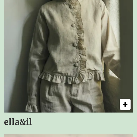
ella&il