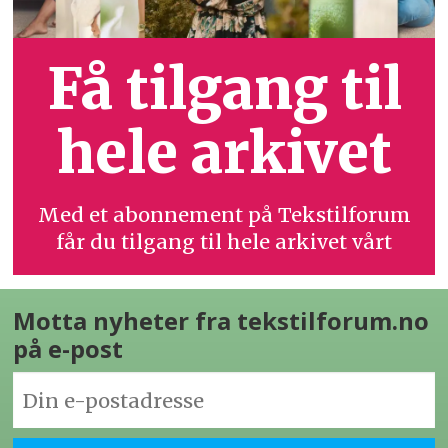
Få tilgang til
hele arkivet
Med et abonnement på Tekstilforum
får du tilgang til hele arkivet vårt
Motta nyheter fra tekstilforum.no
på e-post