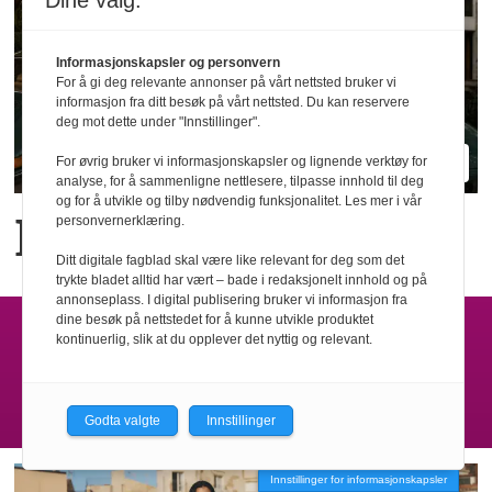
Dine valg:
Informasjonskapsler og personvern
For å gi deg relevante annonser på vårt nettsted bruker vi
informasjon fra ditt besøk på vårt nettsted. Du kan reservere
deg mot dette under "Innstillinger".
For øvrig bruker vi informasjonskapsler og lignende verktøy for
analyse, for å sammenligne nettlesere, tilpasse innhold til deg
og for å utvikle og tilby nødvendig funksjonalitet. Les mer i vår
Blanche relanseres
personvernerklæring.
Ditt digitale fagblad skal være like relevant for deg som det
trykte bladet alltid har vært – bade i redaksjonelt innhold og på
annonseplass. I digital publisering bruker vi informasjon fra
dine besøk på nettstedet for å kunne utvikle produktet
LEVERANDØRINDEKS
kontinuerlig, slik at du opplever det nyttig og relevant.
Butikkinnredning - Emballasje - Accesoirer -
Yttertøy - Undertøy - Belysning - Med mer
Godta valgte
Innstillinger
Innstillinger for informasjonskapsler