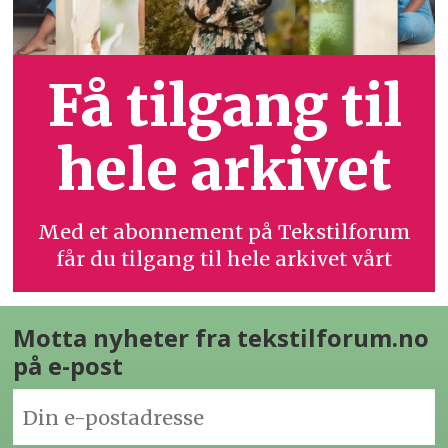
Få tilgang til
hele arkivet
Med et abonnement på Tekstilforum
får du tilgang til hele arkivet vårt
Motta nyheter fra tekstilforum.no
på e-post