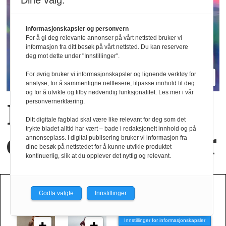
Dine valg:
Informasjonskapsler og personvern
For å gi deg relevante annonser på vårt nettsted bruker vi
informasjon fra ditt besøk på vårt nettsted. Du kan reservere
deg mot dette under "Innstillinger".
For øvrig bruker vi informasjonskapsler og lignende verktøy for
analyse, for å sammenligne nettlesere, tilpasse innhold til deg
og for å utvikle og tilby nødvendig funksjonalitet. Les mer i vår
personvernerklæring.
Nye materialer
Ditt digitale fagblad skal være like relevant for deg som det
trykte bladet alltid har vært – bade i redaksjonelt innhold og på
og nye positurer
annonseplass. I digital publisering bruker vi informasjon fra
dine besøk på nettstedet for å kunne utvikle produktet
kontinuerlig, slik at du opplever det nyttig og relevant.
HØST VINTER 2026
Godta valgte
Innstillinger
Innstillinger for informasjonskapsler