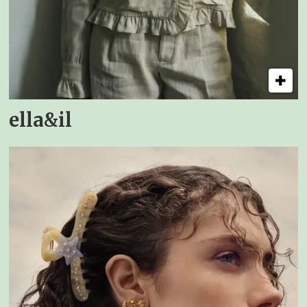
ella&il