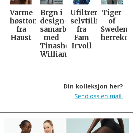
e
Brgn i
Ufiltrert
Tiger
Slik
oner
design­
selvtillit
of
er
samarbeid
fra
Swedens
dame­
t
med
Fam
herrekolleksjon
kolleksj
Tinashe
Irvoll
fra
Williamson
Tiger
of
Sweden
Din kolleksjon her?
Send oss en mail!