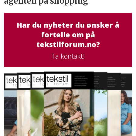
agenten på shopping
Har du nyheter du ønsker å
fortelle om på
tekstilforum.no?
Ta kontakt!