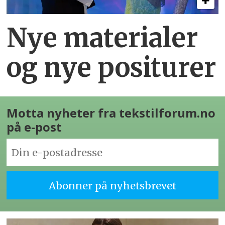
Nye materialer
og nye positurer
Motta nyheter fra tekstilforum.no
på e-post