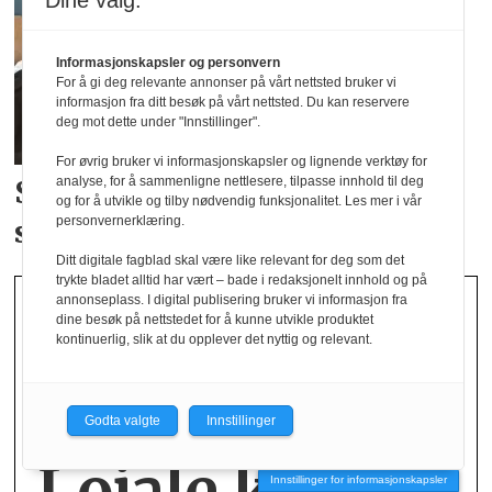
Dine valg:
Informasjonskapsler og personvern
For å gi deg relevante annonser på vårt nettsted bruker vi
informasjon fra ditt besøk på vårt nettsted. Du kan reservere
deg mot dette under "Innstillinger".
For øvrig bruker vi informasjonskapsler og lignende verktøy for
analyse, for å sammenligne nettlesere, tilpasse innhold til deg
Studenter skal bidra i
Norsirks
og for å utvikle og tilby nødvendig funksjonalitet. Les mer i vår
personvernerklæring.
satsing på tekstil
Ditt digitale fagblad skal være like relevant for deg som det
trykte bladet alltid har vært – bade i redaksjonelt innhold og på
annonseplass. I digital publisering bruker vi informasjon fra
dine besøk på nettstedet for å kunne utvikle produktet
kontinuerlig, slik at du opplever det nyttig og relevant.
Godta valgte
Innstillinger
Lojale kunder
Innstillinger for informasjonskapsler