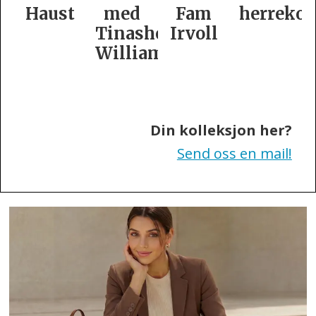
t
med
Fam
herrekolleksjon
kolleksj
Tinashe
Irvoll
fra
Williamson
Tiger
of
Sweden
Din kolleksjon her?
Send oss en mail!