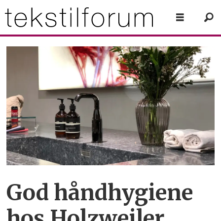
God håndhygiene
hos Holzweiler