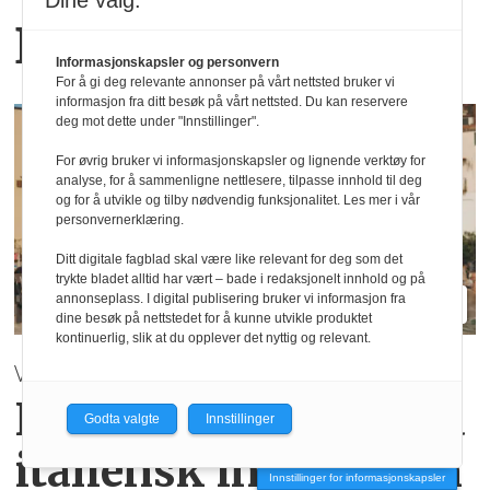
Dine valg:
Blanche relanseres
Informasjonskapsler og personvern
For å gi deg relevante annonser på vårt nettsted bruker vi
informasjon fra ditt besøk på vårt nettsted. Du kan reservere
deg mot dette under "Innstillinger".
For øvrig bruker vi informasjonskapsler og lignende verktøy for
analyse, for å sammenligne nettlesere, tilpasse innhold til deg
og for å utvikle og tilby nødvendig funksjonalitet. Les mer i vår
personvernerklæring.
Ditt digitale fagblad skal være like relevant for deg som det
trykte bladet alltid har vært – bade i redaksjonelt innhold og på
annonseplass. I digital publisering bruker vi informasjon fra
dine besøk på nettstedet for å kunne utvikle produktet
kontinuerlig, slik at du opplever det nyttig og relevant.
VÅR / SOMMER 2027 | Mey
Hverdagsluksus med
Godta valgte
Innstillinger
italiensk inspirasjon
Innstillinger for informasjonskapsler