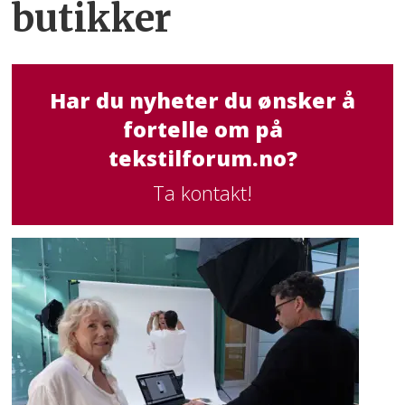
butikker
Har du nyheter du ønsker å
fortelle om på
tekstilforum.no?
Ta kontakt!