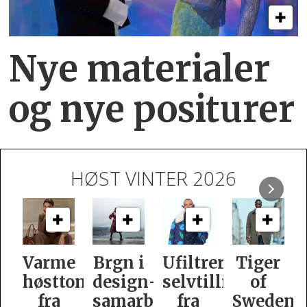
Nye materialer
og nye positurer
HØST VINTER 2026
e
Brgn i
Ufiltrert
Tiger
Slik
oner
design­
selvtillit
of
er
samarbeid
fra
Swedens
dame­