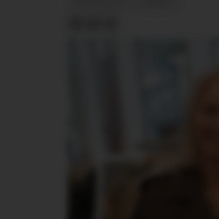
BRANSJENYTT
NYHETER