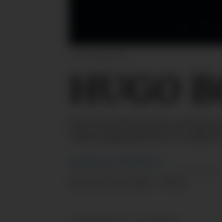
foto: HUGO BOSS
HUGO BO
HUGO BOSS invitere nå sine ku
videresalgsplattform i tredje k
Redaksjonen
i Tekstilforum
25.04.2022 - 09:00
PUBLISERT