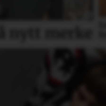
E
på nytt merke
f