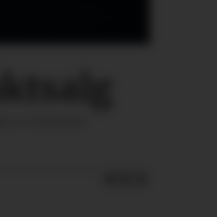
ktsalg
gen av en premium