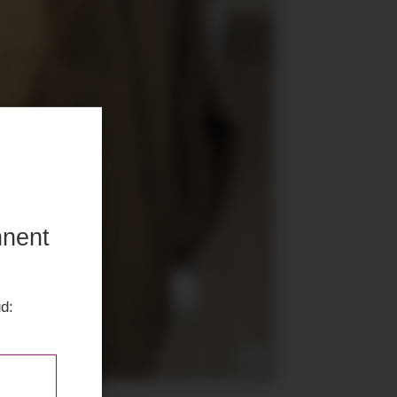
nnent
ud: