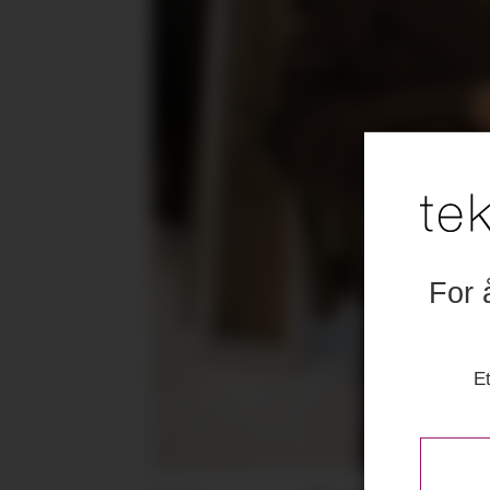
For 
Et