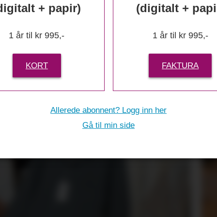
 til bambus ho
digitalt + papir)
(digitalt + papi
1 år til kr 995,-
1 år til kr 995,-
KORT
FAKTURA
Allerede abonnent? Logg inn her
Gå til min side