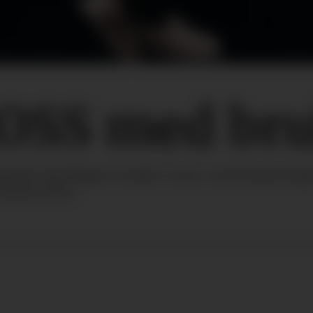
SS med bru
nder til å kjøpe brukte varer, med lanserin
vartal 2022.