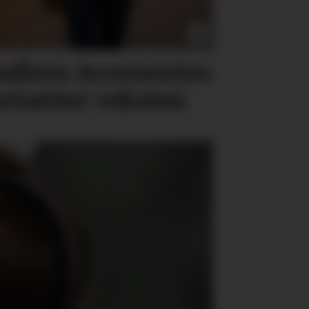
ndless Accessories
ortsetter veksten