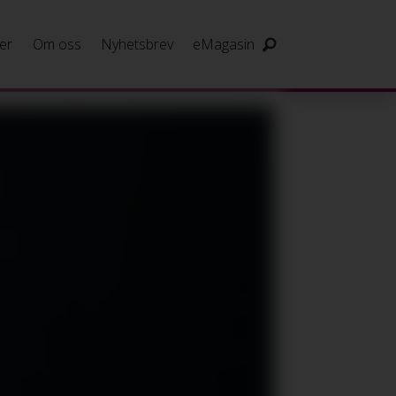
er
Om oss
Nyhetsbrev
eMagasin