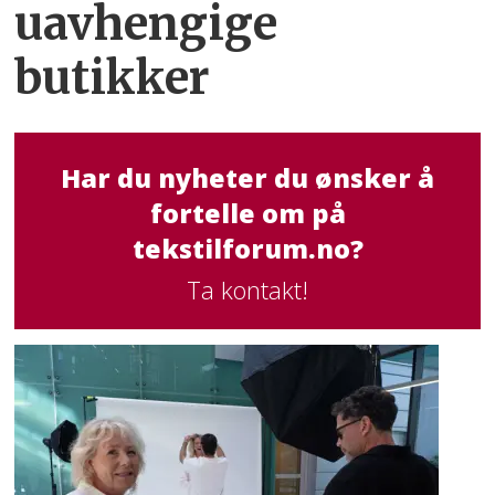
uavhengige
butikker
Har du nyheter du ønsker å
fortelle om på
tekstilforum.no?
Ta kontakt!