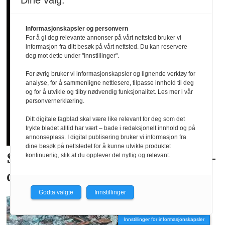
Dine valg:
Informasjonskapsler og personvern
For å gi deg relevante annonser på vårt nettsted bruker vi
informasjon fra ditt besøk på vårt nettsted. Du kan reservere
deg mot dette under "Innstillinger".
For øvrig bruker vi informasjonskapsler og lignende verktøy for
analyse, for å sammenligne nettlesere, tilpasse innhold til deg
og for å utvikle og tilby nødvendig funksjonalitet. Les mer i vår
personvernerklæring.
Ditt digitale fagblad skal være like relevant for deg som det
trykte bladet alltid har vært – bade i redaksjonelt innhold og på
annonseplass. I digital publisering bruker vi informasjon fra
dine besøk på nettstedet for å kunne utvikle produktet
Skyhøy interesse for
landslags­
kontinuerlig, slik at du opplever det nyttig og relevant.
drakter
Godta valgte
Innstillinger
Innstillinger for informasjonskapsler