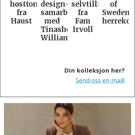
høsttoner
design­
selvtillit
of
fra
samarbeid
fra
Swedens
Haust
med
Fam
herrekol
Tinashe
Irvoll
Williamson
Din kolleksjon her?
Send oss en mail!