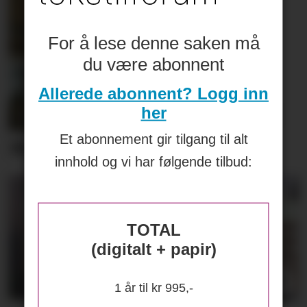
For å lese denne saken må
du være abonnent
Allerede abonnent? Logg inn
her
Et abonnement gir tilgang til alt
Mer trendy denne gangen
innhold og vi har følgende tilbud:
TOTAL
(digitalt + papir)
1 år til kr 995,-