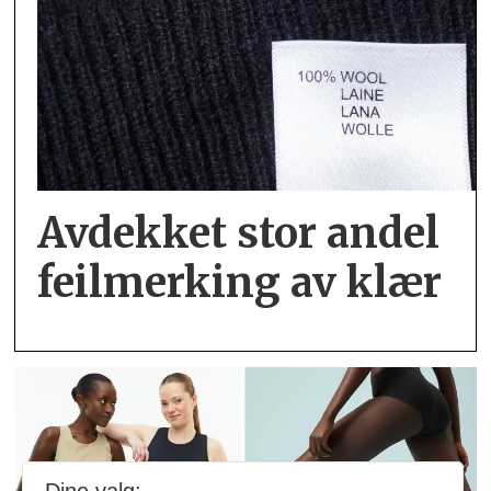
Avdekket stor andel
feil­merking av klær