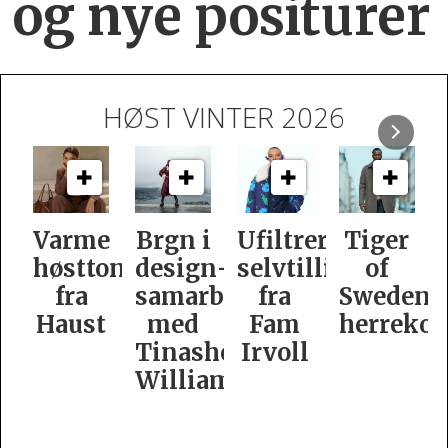
og nye positurer
HØST VINTER 2026
e
Brgn i
Ufiltrert
Tiger
Slik
oner
design­
selvtillit
of
er
samarbeid
fra
Swedens
dame­
t
med
Fam
herrekolleksjon
kolleksj
Tinashe
Irvoll
fra
Williamson
Tiger
of
Sweden