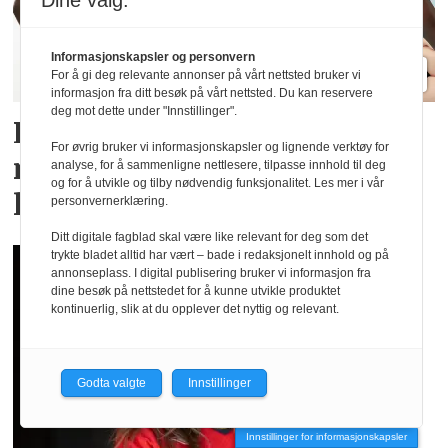
Dine valg:
Informasjonskapsler og personvern
For å gi deg relevante annonser på vårt nettsted bruker vi
informasjon fra ditt besøk på vårt nettsted. Du kan reservere
deg mot dette under "Innstillinger".
Lindex og Mammut lanserer
For øvrig bruker vi informasjonskapsler og lignende verktøy for
menstruse for en aktiv
analyse, for å sammenligne nettlesere, tilpasse innhold til deg
og for å utvikle og tilby nødvendig funksjonalitet. Les mer i vår
livsstil
personvernerklæring.
Ditt digitale fagblad skal være like relevant for deg som det
trykte bladet alltid har vært – bade i redaksjonelt innhold og på
annonseplass. I digital publisering bruker vi informasjon fra
dine besøk på nettstedet for å kunne utvikle produktet
kontinuerlig, slik at du opplever det nyttig og relevant.
Godta valgte
Innstillinger
Innstillinger for informasjonskapsler