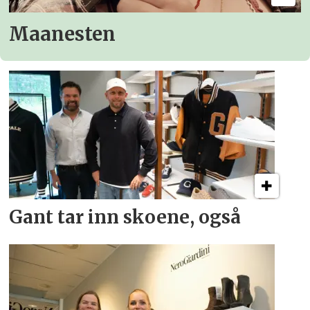
Maanesten
Gant tar inn skoene, også