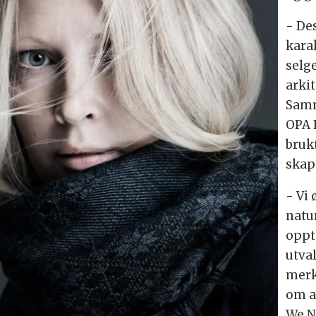
- Des
kara
selg
arkit
Samm
OPA 
bruk
skap
- Vi
natur
oppta
utva
merke
om a
We N