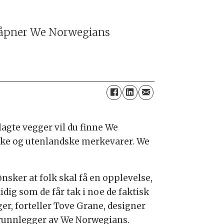
ni åpner We Norwegians
elagte vegger vil du finne We
rske og utenlandske merkevarer. We
ønsker at folk skal få en opplevelse,
dig som de får tak i noe de faktisk
ger, forteller Tove Grane, designer
runnlegger av We Norwegians.