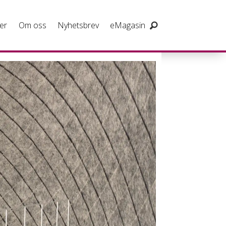
er
Om oss
Nyhetsbrev
eMagasin