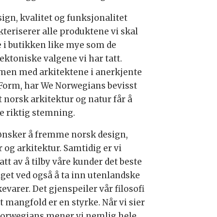
ign, kvalitet og funksjonalitet
kteriserer alle produktene vi skal
e i butikken like mye som de
ektoniske valgene vi har tatt.
en med arkitektene i anerkjente
Form, har We Norwegians bevisst
t norsk arkitektur og natur får å
e riktig stemning.
 ønsker å fremme norsk design,
 og arkitektur. Samtidig er vi
tt av å tilby våre kunder det beste
lget ved også å ta inn utenlandske
varer. Det gjenspeiler vår filosofi
t mangfold er en styrke. Når vi sier
orwegians mener vi nemlig hele