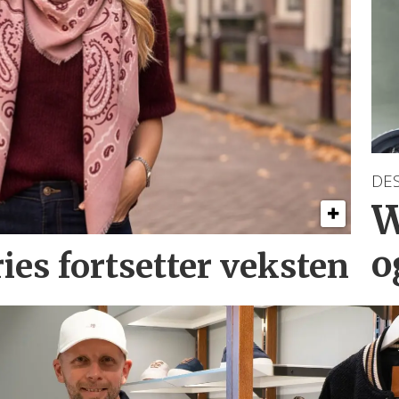
DE
W
o
ries
fortsetter veksten