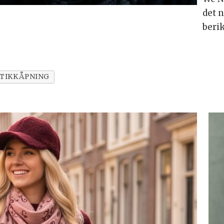
det 
beri
TIKKÅPNING