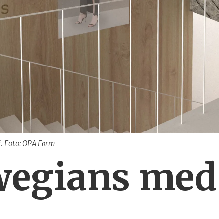
i. Foto: OPA Form
egians med 