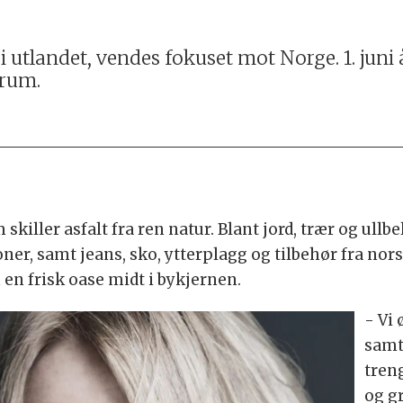
s i utlandet, vendes fokuset mot Norge. 1. ju
trum.
 skiller asfalt fra ren natur. Blant jord, trær og ullb
ner, samt jeans, sko, ytterplagg og tilbehør fra no
en frisk oase midt i bykjernen.
- Vi 
samti
tren
og g