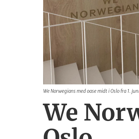
We Norwegians med oase midt i Oslo fra 1. jun
We Norw
Oslo