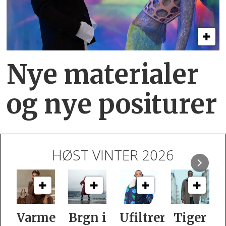
Nye materialer
og nye positurer
HØST VINTER 2026
e
Brgn i
Ufiltrert
Tiger
Slik