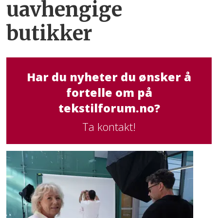
uavhengige
butikker
Har du nyheter du ønsker å
fortelle om på
tekstilforum.no?
Ta kontakt!