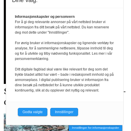
Dine valg:
Informasjonskapsler og personvern
For å gi deg relevante annonser på vårt nettsted bruker vi
informasjon fra ditt besøk på vårt nettsted. Du kan reservere
deg mot dette under "Innstillinger".
For øvrig bruker vi informasjonskapsler og lignende verktøy for
analyse, for å sammenligne nettlesere, tilpasse innhold til deg
og for å utvikle og tilby nødvendig funksjonalitet. Les mer i vår
personvernerklæring.
Ditt digitale fagblad skal være like relevant for deg som det
trykte bladet alltid har vært – bade i redaksjonelt innhold og på
annonseplass. I digital publisering bruker vi informasjon fra
dine besøk på nettstedet for å kunne utvikle produktet
Skyhøy interesse for
landslags­
kontinuerlig, slik at du opplever det nyttig og relevant.
drakter
Godta valgte
Innstillinger
Innstillinger for informasjonskapsler