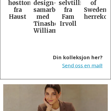
oner
design­
selvtillit
of
er
samarbeid
fra
Swedens
dame­
t
med
Fam
herrekolleksjon
kolleksj
Tinashe
Irvoll
fra
Williamson
Tiger
of
Sweden
Din kolleksjon her?
Send oss en mail!