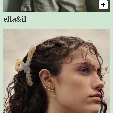
ella&il