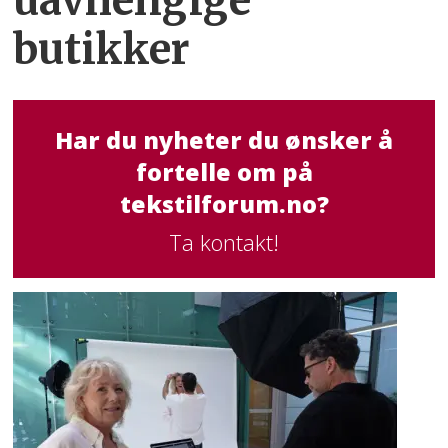
uavhengige
butikker
Har du nyheter du ønsker å
fortelle om på
tekstilforum.no?
Ta kontakt!