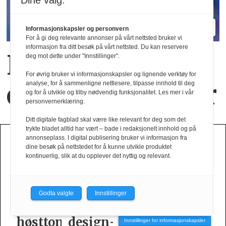
Dine valg:
Informasjonskapsler og personvern
For å gi deg relevante annonser på vårt nettsted bruker vi
informasjon fra ditt besøk på vårt nettsted. Du kan reservere
Nye materialer
deg mot dette under "Innstillinger".
For øvrig bruker vi informasjonskapsler og lignende verktøy for
og nye positurer
analyse, for å sammenligne nettlesere, tilpasse innhold til deg
og for å utvikle og tilby nødvendig funksjonalitet. Les mer i vår
personvernerklæring.
Ditt digitale fagblad skal være like relevant for deg som det
trykte bladet alltid har vært – bade i redaksjonelt innhold og på
annonseplass. I digital publisering bruker vi informasjon fra
HØST VINTER 2026
dine besøk på nettstedet for å kunne utvikle produktet
kontinuerlig, slik at du opplever det nyttig og relevant.
Godta valgte
Innstillinger
e
Brgn i
Ufiltrert
Tiger
Slik
oner
design­
selvtillit
of
er
Innstillinger for informasjonskapsler